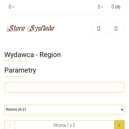
(
0
)
Zaloguj się
Zarejestruj się
Dodaj zgłoszenie
Zgody cookies
Wydawca - Region
Parametry