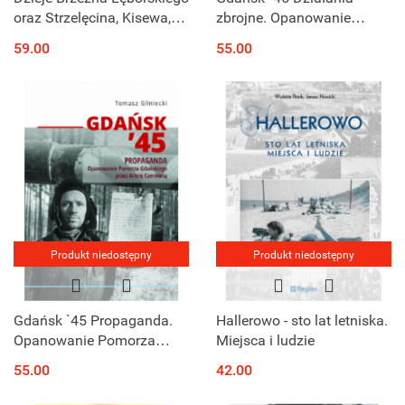
oraz Strzelęcina, Kisewa,
zbrojne. Opanowanie
Kaczkowa,
Pomorza Gdańskiego przez
59.00
55.00
Świetlina,Dąbrowy
Armię Czerwoną
Brzezieńskiej,Wysokiego,Chrzanowa
i Pużyc od...
Produkt niedostępny
Produkt niedostępny
Gdańsk `45 Propaganda.
Hallerowo - sto lat letniska.
Opanowanie Pomorza
Miejsca i ludzie
Gdańskiego przez Armię
55.00
42.00
Czerwoną