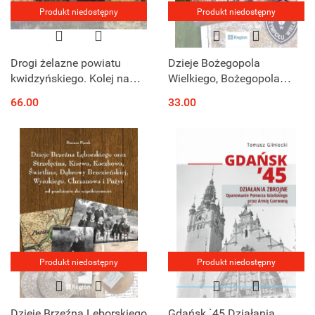
Produkt niedostępny
Produkt niedostępny
Drogi żelazne powiatu
Dzieje Bożegopola
kwidzyńskiego. Kolej na
Wielkiego, Bożegopola
dawnych pocztówkach i
Małego i Chmieleńca od
66.00
33.00
zdjęciach
średniowiecza do
współczesności
Produkt niedostępny
Produkt niedostępny
Dzieje Brzeźna Lęborskiego
Gdańsk `45 Działania