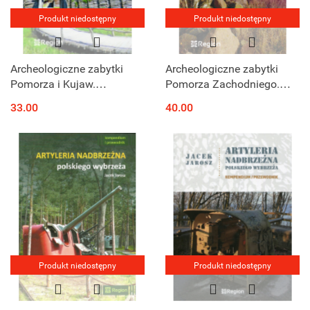
Produkt niedostępny
Produkt niedostępny
Archeologiczne zabytki
Archeologiczne zabytki
Pomorza i Kujaw.
Pomorza Zachodniego.
Województwo kujawsko-
Województwo
33.00
40.00
pomorskie
zachodniopomorskie
Produkt niedostępny
Produkt niedostępny