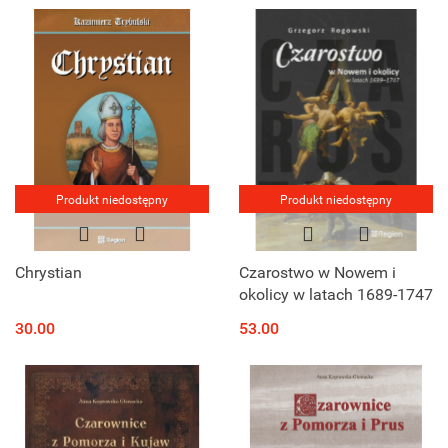
Postcards from the period
of 1890–1945
Produkt niedostępny
Produkt niedostępny
Chrystian
Czarostwo w Nowem i
okolicy w latach 1689-1747
30.00
53.00