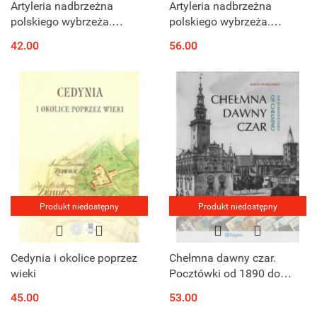
Artyleria nadbrzeżna
Artyleria nadbrzeżna
polskiego wybrzeża.
polskiego wybrzeża.
Kompendium i przewodnik
Kompendium i przewodnik
42.00
56.00
Produkt niedostępny
Produkt niedostępny
Cedynia i okolice poprzez
Chełmna dawny czar.
wieki
Pocztówki od 1890 do
1945 roku The Former
45.00
53.00
charm Of Chełmno.