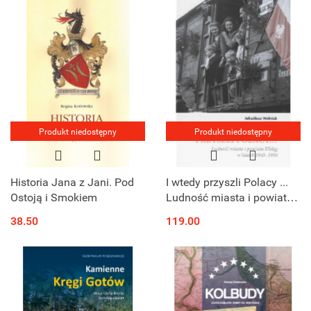
Produkt niedostępny
Produkt niedostępny
Historia Jana z Jani. Pod
I wtedy przyszli Polacy ...
Ostoją i Smokiem
Ludność miasta i powiatu
Elbląg w latach 1945 -
38.50
119.00
1950