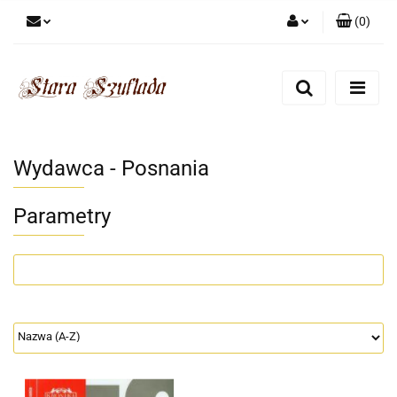
(
0
)
Zaloguj się
Zarejestruj się
Dodaj zgłoszenie
Zgody cookies
Wydawca - Posnania
Parametry