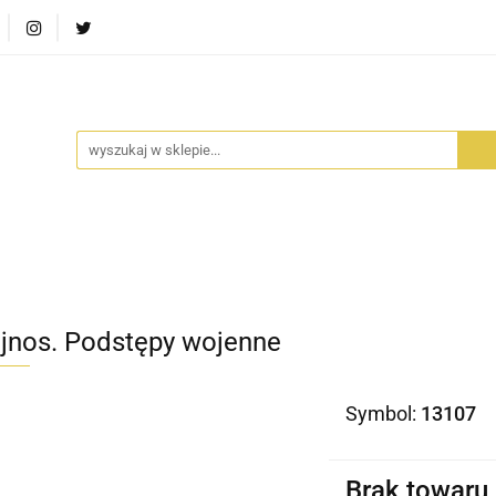
RA SZUFLADA
INFORTEDITION
TETRAGON
AVALO
ŚCI
STARA SZUFLADA
INFORTEDITION
TETRAGO
ajnos. Podstępy wojenne
Symbol:
13107
Brak towaru