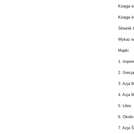
Księga 
Księga 
Słownik 
Wykaz wa
Mapki
1. Imper
2. Grecj
3. Azja 
4. Azja 
5. Libia
6. Okoli
7. Azja 