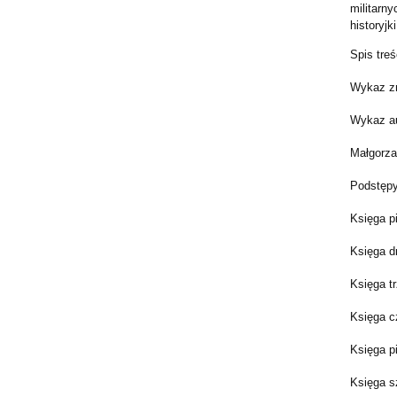
militarn
historyj
Spis treś
Wykaz zn
Wykaz au
Małgorza
Podstępy
Księga p
Księga d
Księga t
Księga c
Księga p
Księga s