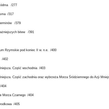
siódma /277
ósma /317
terminów /379
żniejszych bitew /391
ium Rzymskie pod koniec II w. n.e. /400
a /402
Mniejsza. Część wschodnia /403
Mniejsza. Część zachodnia oraz wybrzeża Morza Śródziemnego do Azji Mniej
 /404
ce Morza Czarnego /404
Środkowa /405