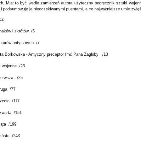
ych. Miał to być wedle zamierzeń autora użyteczny podręcznik sztuki wojenn
ki i podsumowuje je nieoczekiwanymi puentami, a co najważniejsze umie zwięź
ci:
aków i skrótów /5
torów antycznych /7
ta Borkowska - Antyczny preceptor Imć Pana Zagłoby /13
 wojenne /23
ierwsza /25
ruga /77
rzecia /117
zwarta /151
iąta /199
zósta /243