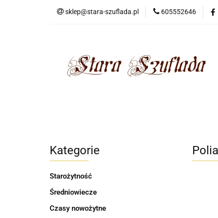
sklep@stara-szuflada.pl
605552646
NOWOŚCI
STA
Wszystkie kategorie
NOWO
Kategorie
Poli
Starożytność
Średniowiecze
Czasy nowożytne