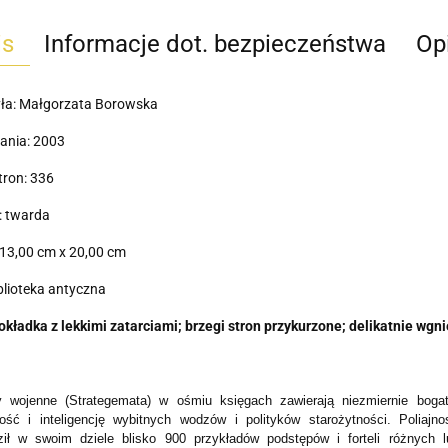
is
Informacje dot. bezpieczeństwa
Opi
yła: Małgorzata Borowska
ania: 2003
tron: 336
: twarda
13,00 cm x 20,00 cm
iblioteka antyczna
okładka z lekkimi zatarciami; brzegi stron przykurzone; delikatnie wgn
 wojenne (Strategemata) w ośmiu księgach zawierają niezmiernie boga
łość i inteligencję wybitnych wodzów i polityków starożytności. Poliajn
ił w swoim dziele blisko 900 przykładów podstępów i forteli różnych 