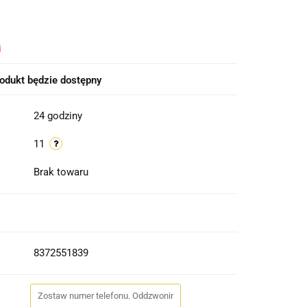
i
odukt będzie dostępny
24 godziny
11
Brak towaru
8372551839