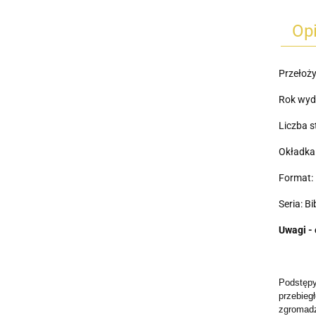
Op
Przełoż
Rok wyd
Liczba s
Okładka
Format: 
Seria: B
Uwagi - 
Podstępy
przebieg
zgromadz