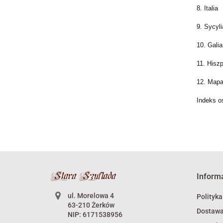
8. Italia
9. Sycyl
10. Gali
11. Hisz
12. Mapa
Indeks o
Inform
ul. Morelowa 4
Polityka
63-210 Żerków
Dostaw
NIP: 6171538956