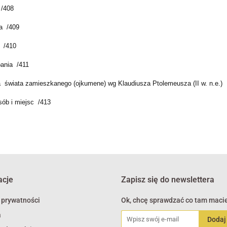
 /408
ia /409
a /410
pania /411
 świata zamieszkanego (ojkumene) wg Klaudiusza Ptolemeusza (II w. n.e.)
sób i miejsc /413
acje
Zapisz się do newslettera
 prywatności
Ok, chcę sprawdzać co tam macie
a