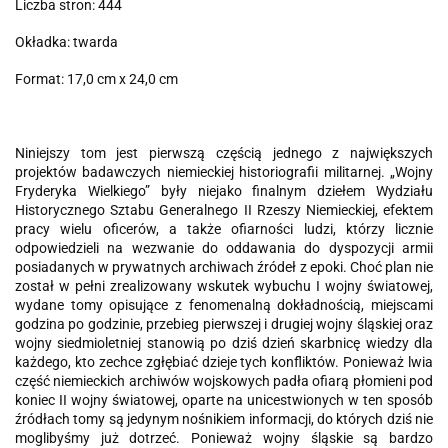
Liczba stron: 444
Okładka: twarda
Format: 17,0 cm x 24,0 cm
Niniejszy tom jest pierwszą częścią jednego z największych
projektów badawczych niemieckiej historiografii militarnej. „Wojny
Fryderyka Wielkiego” były niejako finalnym dziełem Wydziału
Historycznego Sztabu Generalnego II Rzeszy Niemieckiej, efektem
pracy wielu oficerów, a także ofiarności ludzi, którzy licznie
odpowiedzieli na wezwanie do oddawania do dyspozycji armii
posiadanych w prywatnych archiwach źródeł z epoki. Choć plan nie
został w pełni zrealizowany wskutek wybuchu I wojny światowej,
wydane tomy opisujące z fenomenalną dokładnością, miejscami
godzina po godzinie, przebieg pierwszej i drugiej wojny śląskiej oraz
wojny siedmioletniej stanowią po dziś dzień skarbnicę wiedzy dla
każdego, kto zechce zgłębiać dzieje tych konfliktów. Ponieważ lwia
część niemieckich archiwów wojskowych padła ofiarą płomieni pod
koniec II wojny światowej, oparte na unicestwionych w ten sposób
źródłach tomy są jedynym nośnikiem informacji, do których dziś nie
moglibyśmy już dotrzeć. Ponieważ wojny śląskie są bardzo