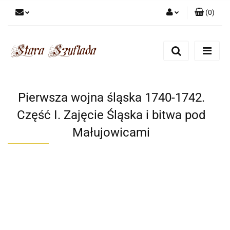
(
0
)
Zaloguj się
Zarejestruj się
Dodaj zgłoszenie
Zgody cookies
Pierwsza wojna śląska 1740-1742.
Część I. Zajęcie Śląska i bitwa pod
Małujowicami