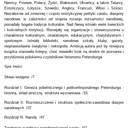
Niemcy, Finowie, Polacy, Żydzi, Białorusini, Ukraińcy, a także Tatarzy,
Estończycy, Łotysze, Szwedzi, Anglicy, Francuzi, Włosi i Szkoci.
Niezależnie od zmiennej i często restrykcyjnej polityki caratu, diaspory
narodowe, w zależności od stopnia rozwoju tożsamości narodowej,
posiadały bogate tradycje kulturalne. Nad Newą istniało wiele świeckich
i kościelnych instytucji. Rozwijały się organizacje i stowarzyszenia o
charakterze kulturalnym, oświatowym, edukacyjnym, charytatywnym i
sportowym. Istniały biblioteki, narodowe szkoły, kluby, gazety,
nieprawosławne świątynie i nekropolie. Ambicją autora jest by niniejsza
książka stanowiła kolejny, choć niewielki krok na drodze do poznania i
przybliżenia polskiemu czytelnikowi fenomenu Petersburga.
Spis treści:
Słowo wstępne /7
Rozdział I. Geneza polietnicznego i polikonfesjonalnego Petersburga -
historia, skład etniczny, struktura wyznaniowa /15
Rozdział II. Rozmieszczenie i struktura społeczno-zawodowa diaspor
narodowych /37
Rozdział III. Narody /47
Tendencje w polityce narodowościowej caratu /47