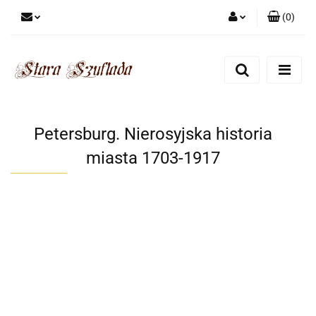
(
0
)
Zaloguj się
Zarejestruj się
Dodaj zgłoszenie
Zgody cookies
Petersburg. Nierosyjska historia
miasta 1703-1917