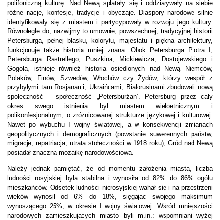
polifoniczną kulturę. Nad Newą splatały się i oddziaływały na siebie
różne nacje, konfesje, tradycje i obyczaje. Diaspory narodowe silnie
identyfikowały się z miastem i partycypowały w rozwoju jego kultury.
Równolegle do, nazwijmy to umownie, powszechnej, tradycyjnej historii
Petersburga, pełnej blasku, kolorytu, majestatu i piękna architektury,
funkcjonuje także historia mniej znana. Obok Petersburga Piotra I,
Petersburga Rastrellego, Puszkina, Mickiewicza, Dostojewskiego i
Gogola, istnieje również historia osiedlonych nad Newą Niemców,
Polaków, Finów, Szwedów, Włochów czy Żydów, którzy wespół z
przybyłymi tam Rosjanami, Ukraińcami, Białorusinami zbudowali nową
społeczność – społeczność „Petersburżan”. Petersburg przez cały
okres swego istnienia był miastem wieloetnicznym i
polikonfesjonalnym, o zróżnicowanej strukturze językowej i kulturowej.
Nawet po wybuchu I wojny światowej, a w konsekwencji zmianach
geopolitycznych i demograficznych (powstanie suwerennych państw,
migracje, repatriacja, utrata stołeczności w 1918 roku), Gród nad Newą
posiadał znaczną mozaikę narodowościową.
Należy jednak pamiętać, że od momentu założenia miasta, liczba
ludności rosyjskiej była stabilna i wynosiła od 82% do 86% ogółu
mieszkańców. Odsetek ludności nierosyjskiej wahał się i na przestrzeni
wieków wynosił od 6% do 18%, sięgając swojego maksimum
wynoszącego 25%, w okresie I wojny światowej. Wśród mniejszości
narodowych zamieszkujących miasto byli m.in.: wspomniani wyżej