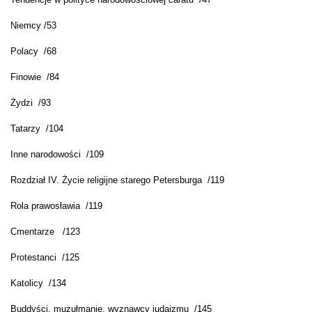
Niemcy /53
Polacy /68
Finowie /84
Żydzi /93
Tatarzy /104
Inne narodowości /109
Rozdział IV. Życie religijne starego Petersburga /119
Rola prawosławia /119
Cmentarze /123
Protestanci /125
Katolicy /134
Buddyści, muzułmanie, wyznawcy judaizmu /145