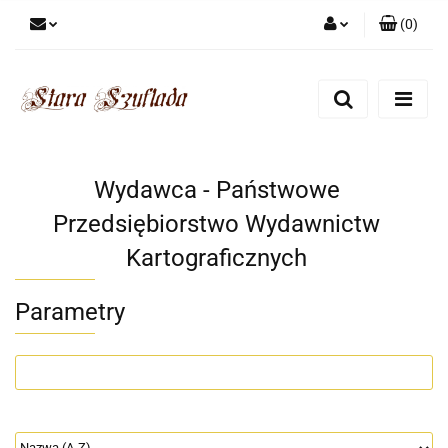
(
0
)
Zaloguj się
Zarejestruj się
Dodaj zgłoszenie
Zgody cookies
Wydawca - Państwowe
Przedsiębiorstwo Wydawnictw
Kartograficznych
Parametry