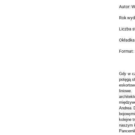
Autor: W
Rok wyd
Liczba s
Okładka
Format: 
Gdy w cz
potęgą s
eskortow
liniowe
architekt
międzywo
Andrea D
bojowymi
kolejne 
naszym k
Pancerni