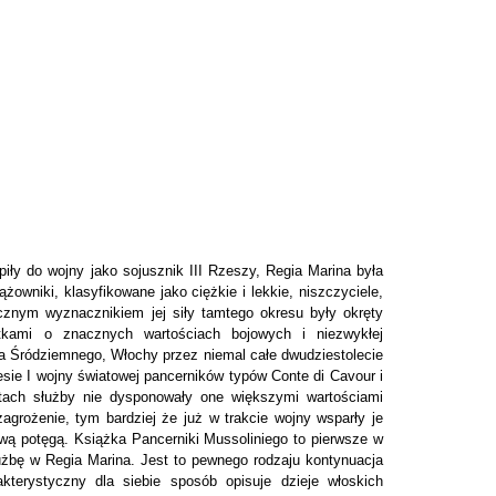
ły do wojny jako sojusznik III Rzeszy, Regia Marina była
owniki, klasyfikowane jako ciężkie i lekkie, niszczyciele,
ocznym wyznacznikiem jej siły tamtego okresu były okręty
tkami o znacznych wartościach bojowych i niezwykłej
za Śródziemnego, Włochy przez niemal całe dwudziestolecie
sie I wojny światowej pancerników typów Conte di Cavour i
atach służby nie dysponowały one większymi wartościami
grożenie, tym bardziej że już w trakcie wojny wsparły je
ziwą potęgą.
Książka Pancerniki Mussoliniego to pierwsze w
użbę w Regia Marina. Jest to pewnego rodzaju kontynuacja
kterystyczny dla siebie sposób opisuje dzieje włoskich