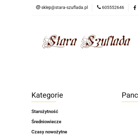
sklep@stara-szuflada.pl
605552646
NOWOŚCI
STA
Wszystkie kategorie
NOWO
Kategorie
Panc
Starożytność
Średniowiecze
Czasy nowożytne