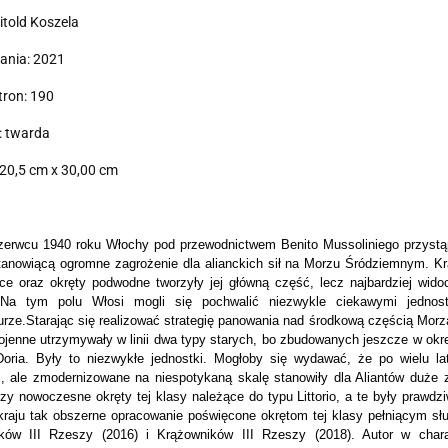
itold Koszela
ania: 2021
tron: 190
: twarda
20,5 cm x 30,00 cm
erwcu 1940 roku Włochy pod przewodnictwem Benito Mussoliniego przystąpi
tanowiącą ogromne zagrożenie dla alianckich sił na Morzu Śródziemnym. Krąż
ce oraz okręty podwodne tworzyły jej główną część, lecz najbardziej wid
. Na tym polu Włosi mogli się pochwalić niezwykle ciekawymi jednos
urze.
Starając się realizować strategię panowania nad środkową częścią Mor
jenne utrzymywały w linii dwa typy starych, bo zbudowanych jeszcze w okre
oria. Były to niezwykłe jednostki. Mogłoby się wydawać, że po wielu l
, ale zmodernizowane na niespotykaną skalę stanowiły dla Aliantów duże za
trzy nowoczesne okręty tej klasy należące do typu Littorio, a te były prawd
raju tak obszerne opracowanie poświęcone okrętom tej klasy pełniącym sł
ków III Rzeszy (2016) i Krążowników III Rzeszy (2018). Autor w chara