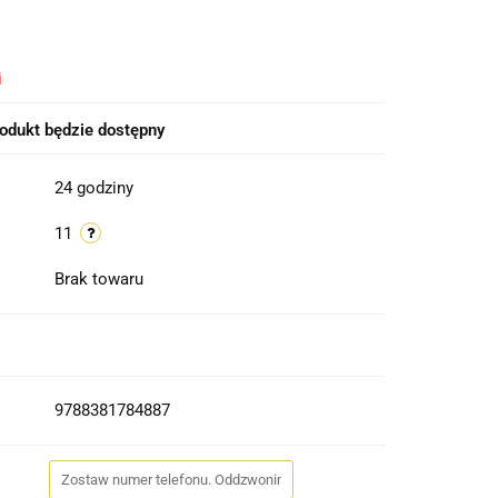
i
odukt będzie dostępny
24 godziny
11
Brak towaru
9788381784887