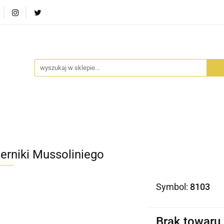
RA SZUFLADA
INFORTEDITION
TETRAGON
AVALO
ŚCI
STARA SZUFLADA
INFORTEDITION
TETRAGO
erniki Mussoliniego
Symbol:
8103
Brak towaru