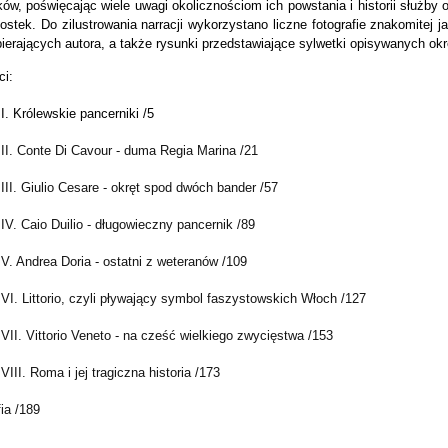
ów, poświęcając wiele uwagi okolicznościom ich powstania i historii służby o
nostek. Do zilustrowania narracji wykorzystano liczne fotografie znakomitej
ierających autora, a także rysunki przedstawiające sylwetki opisywanych okr
ci:
I. Królewskie pancerniki /5
 II. Conte Di Cavour - duma Regia Marina /21
III. Giulio Cesare - okręt spod dwóch bander /57
IV. Caio Duilio - długowieczny pancernik /89
V. Andrea Doria - ostatni z weteranów /109
VI. Littorio, czyli pływający symbol faszystowskich Włoch /127
VII. Vittorio Veneto - na cześć wielkiego zwycięstwa /153
VIII. Roma i jej tragiczna historia /173
fia /189