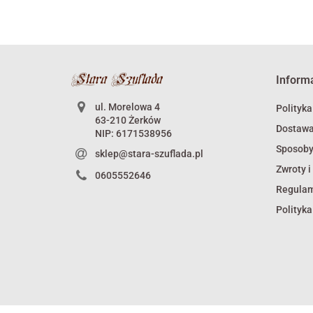
Inform
ul. Morelowa 4
Polityka
63-210 Żerków
Dostaw
NIP: 6171538956
Sposoby
sklep@stara-szuflada.pl
Zwroty i
0605552646
Regula
Polityka