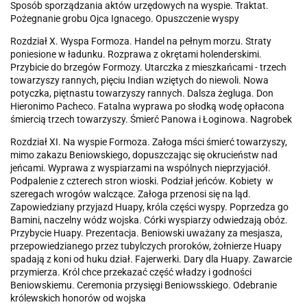
Sposób sporządzania aktów urzędowych na wyspie. Traktat.
Pożegnanie grobu Ojca Ignacego. Opuszczenie wyspy
Rozdział X. Wyspa Formoza. Handel na pełnym morzu. Straty
poniesione w ładunku. Rozprawa z okrętami holenderskimi.
Przybicie do brzegów Formozy. Utarczka z mieszkańcami - trzech
towarzyszy rannych, pięciu Indian wziętych do niewoli. Nowa
potyczka, piętnastu towarzyszy rannych. Dalsza żegluga. Don
Hieronimo Pacheco. Fatalna wyprawa po słodką wodę opłacona
śmiercią trzech towarzyszy. Śmierć Panowa i Łoginowa. Nagrobek
Rozdział XI. Na wyspie Formoza. Załoga mści śmierć towarzyszy,
mimo zakazu Beniowskiego, dopuszczając się okrucieństw nad
jeńcami. Wyprawa z wyspiarzami na wspólnych nieprzyjaciół.
Podpalenie z czterech stron wioski. Podział jeńców. Kobiety w
szeregach wrogów walczące. Załoga przenosi się na ląd.
Zapowiedziany przyjazd Huapy, króla części wyspy. Poprzedza go
Bamini, naczelny wódz wojska. Córki wyspiarzy odwiedzają obóz.
Przybycie Huapy. Prezentacja. Beniowski uważany za mesjasza,
przepowiedzianego przez tubylczych proroków, żołnierze Huapy
spadają z koni od huku dział. Fajerwerki. Dary dla Huapy. Zawarcie
przymierza. Król chce przekazać część władzy i godności
Beniowskiemu. Ceremonia przysięgi Beniowsskiego. Odebranie
królewskich honorów od wojska