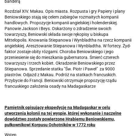
banderą
Rozdział XIV. Makau. Opis miasta. Rozpusta i gry Papiery i plany
Beniowskiego stają się celem zabiegów rozmaitych kompanii
handlowych. Propozycje kompanii angielskiej i holenderskiej.
Panowie Jackson i Beys. Oskarżony o zdradzenie swoich
towarzyszy, Beniowski składa swoje rękopisy u biskupa
Mittelopolis. Knowania Stiepanowa i Wynbladtha na rzecz kompanii
angielskiej. Aresztowanie Stiepanowa i Wynbladtha. W fortecy. Żyd-
faktor zostaje obity rózgami. Choroba Beniowskiego i jego
przeniesienie się do mieszkania gubernatora. Śmierć czterech
towarzyszy i trzech kobiet. Okradzenie Beniowskiego przez
Stiepanowa. Sprzedanie statku "Św. Piotr i Paweł" za 9000
piastrów. Odjazd z Makau. Podróż na statkach francuskich.
Przybycie do Francji. Beniowski otrzymuje propozycję rządu
francuskiego założenia osady na Madagaskarze
Pamiętnik opisujący ekspedycję na Madagaskar w celu
utworzenia kolonii na tej wyspie, której wykonanie i naczelne
dowództwo zostały powierzone Hrabiemu Beniowskiemu,
pułkownikowi Korpusu Ochotników w 1772 roku
Wstęp