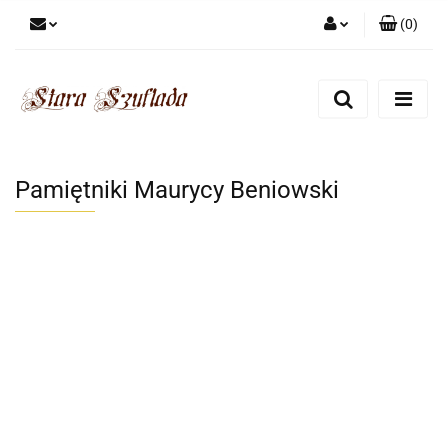
(
0
)
Zaloguj się
Zarejestruj się
Dodaj zgłoszenie
Zgody cookies
Pamiętniki Maurycy Beniowski