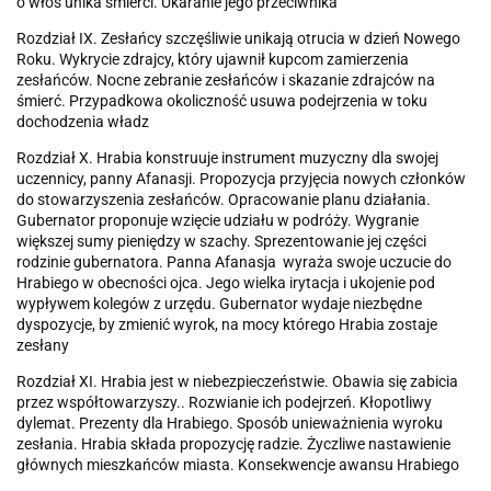
o włos unika śmierci. Ukaranie jego przeciwnika
Rozdział IX. Zesłańcy szczęśliwie unikają otrucia w dzień Nowego
Roku. Wykrycie zdrajcy, który ujawnił kupcom zamierzenia
zesłańców. Nocne zebranie zesłańców i skazanie zdrajców na
śmierć. Przypadkowa okoliczność usuwa podejrzenia w toku
dochodzenia władz
Rozdział X. Hrabia konstruuje instrument muzyczny dla swojej
uczennicy, panny Afanasji. Propozycja przyjęcia nowych członków
do stowarzyszenia zesłańców. Opracowanie planu działania.
Gubernator proponuje wzięcie udziału w podróży. Wygranie
większej sumy pieniędzy w szachy. Sprezentowanie jej części
rodzinie gubernatora. Panna Afanasja wyraża swoje uczucie do
Hrabiego w obecności ojca. Jego wielka irytacja i ukojenie pod
wypływem kolegów z urzędu. Gubernator wydaje niezbędne
dyspozycje, by zmienić wyrok, na mocy którego Hrabia zostaje
zesłany
Rozdział XI. Hrabia jest w niebezpieczeństwie. Obawia się zabicia
przez współtowarzyszy.. Rozwianie ich podejrzeń. Kłopotliwy
dylemat. Prezenty dla Hrabiego. Sposób unieważnienia wyroku
zesłania. Hrabia składa propozycję radzie. Życzliwe nastawienie
głównych mieszkańców miasta. Konsekwencje awansu Hrabiego