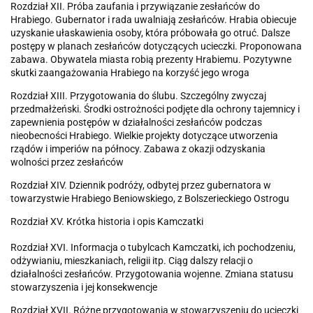
Rozdział XII. Próba zaufania i przywiązanie zesłańców do
Hrabiego. Gubernator i rada uwalniają zesłańców. Hrabia obiecuje
uzyskanie ułaskawienia osoby, która próbowała go otruć. Dalsze
postępy w planach zesłańców dotyczących ucieczki. Proponowana
zabawa. Obywatela miasta robią prezenty Hrabiemu. Pozytywne
skutki zaangażowania Hrabiego na korzyść jego wroga
Rozdział XIII. Przygotowania do ślubu. Szczególny zwyczaj
przedmałżeński. Środki ostrożności podjęte dla ochrony tajemnicy i
zapewnienia postępów w działalności zesłańców podczas
nieobecności Hrabiego. Wielkie projekty dotyczące utworzenia
rządów i imperiów na północy. Zabawa z okazji odzyskania
wolności przez zesłańców
Rozdział XIV. Dziennik podróży, odbytej przez gubernatora w
towarzystwie Hrabiego Beniowskiego, z Bolszerieckiego Ostrogu
Rozdział XV. Krótka historia i opis Kamczatki
Rozdział XVI. Informacja o tubylcach Kamczatki, ich pochodzeniu,
odżywianiu, mieszkaniach, religii itp. Ciąg dalszy relacji o
działalności zesłańców. Przygotowania wojenne. Zmiana statusu
stowarzyszenia i jej konsekwencje
Rozdział XVII. Różne przygotowania w stowarzyszeniu do ucieczki