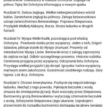
podarunków. Odwiedziny w osadzie Ochotyna. Żegluga na
północ.Tajny list Ochotyna informujący o nowym spisku
Rozdział III. Dalsza żegluga. Wielkie niebezpieczeństwo wśród
lodów. Zaniechanie żeglugi ku północy. Załoga bezwarunkowo
uznaje zwierzchnictwo Beniowskiego. Poprawa Stiepanowa.
Przylądek Wielkeij Alaksyny. Burza. Strata ładunku w drogich
futrach
Rozdział IV. Wyspa Wielki Kadik, pozostająca pod władzą
Ochotyna. Powitanie statku przez wyspiarzy. Jeden z nich, Grigori
Salasiow, pilotuje statek do Wyspy Urumusir. Prezenty od
mieszkańców Wyspy Lisów. Beniowski wraz z załogą zaproszony
do zejścia na ląd. Odbiór szczególnego prezentu. Historia rozbitka.
Ceremonia przyjęcia przez wyspiarzy. Odczytanie listu Ochotyna.
Przysięga wielkiej przyjaźni i jej obrzęd. Igrzyska i tańce wyspiarzy,
martwym snem zakończone. Gościnność osobliwego rodzaju. Dary
tajona. List do p. Ochotyna
Rozdział V. Chrzest Amerykanina. Pozbycie się niepotrzebnego
ładunku. Niechęć z tego powodu. Pęknięcie beczułek z wodą
zmusza do zmniejszenia jej racji. Bunt wszczęty przez Stiepanowa.
Buntownicy grożą Beniowskiemu i wytyczają czternaście beczułek
z wodą. Schwytanie Stiepanowa i jego ukaranie. Uspokojeni i
przywróceni do rozsądku buntownicy domagają się głowy swojego