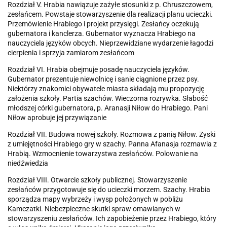
Rozdział V. Hrabia nawiązuje zażyłe stosunki z p. Chruszczowem,
zesłańcem. Powstaje stowarzyszenie dla realizacji planu ucieczki.
Przemówienie Hrabiego i projekt przysięgi. Zesłańcy oczekują
gubernatora i kanclerza. Gubernator wyznacza Hrabiego na
nauczyciela języków obcych. Nieprzewidziane wydarzenie łagodzi
cierpienia i sprzyja zamiarom zesłańcom
Rozdział VI. Hrabia obejmuje posadę nauczyciela języków.
Gubernator prezentuje niewolnicę i sanie ciągnione przez psy.
Niektórzy znakomici obywatele miasta składają mu propozycję
założenia szkoły. Partia szachów. Wieczorna rozrywka. Słabość
młodszej córki gubernatora, p. Aranasji Niłow do Hrabiego. Pani
Niłow aprobuje jej przywiązanie
Rozdział VII. Budowa nowej szkoły. Rozmowa z panią Niłow. Zyski
z umiejętności Hrabiego gry w szachy. Panna Afanasja rozmawia z
Hrabią. Wzmocnienie towarzystwa zesłańców. Polowanie na
niedźwiedzia
Rozdział VIII. Otwarcie szkoły publicznej. Stowarzyszenie
zesłańców przygotowuje się do ucieczki morzem. Szachy. Hrabia
sporządza mapy wybrzeży i wysp położonych w pobliżu
Kamczatki. Niebezpieczne skutki spraw omawianych w
stowarzyszeniu zesłańców. Ich zapobieżenie przez Hrabiego, który