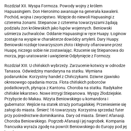
Rozdział XII. Wyspa Formoza. Powody wojny z królem
Hapuasingiem. Don Hieronimo awansuje na generała kawalerii.
Pochód, wojna i zwycięstwo. Wzięcie do niewoli Hapuasingi z
czterema żonami. Stiepanow z czterema towarzyszami żądają
podziału żon królewskich jako łupów wojennych. Beniowski
uśmierza zuchwalców. Oddanie Hapuasingi w ręce Huapy. Łoginow
zostaje na wyspie w charakterze dowódcy artylerii. Dary Huapy.
Beniowski rozdaje towarzyszom złoto i klejnoty ofiarowane przez
Huapę, niczego sobie nie zostawiając. Rzucenie się Stiepanowa do
morza, jego uratowanie i uwięzienie Odpłynięcie z Formozy.
Rozdział XIII. U chińskich wybrzeży. Zarzucenie kotwicy w odnodze
Tanasoa. Odwiedziny mandaryna na statku. Wymiana
podarunków. Korzystny handel z Chińczykami. Dziwne zjawisko
okresowego opadania morza. Flota chińskich poborców
podatkowych, płynąca z Kantonu. Choroba na statku. Radykalne
chińskie lekarstwo. Nowe intrygi Stiepanowa. Wyspy Złodziejskie.
Przybycie do Makau. Wizyta Beniowskiego u komandora i
gubernator. Wejście na statek straży portugalskiej. Przeniesienie się
załogi do miasta. Śmierć 16 towarzyszy. Korzystna sprzedaż futer
przy pośrednictwie dominikanina. Dary od miasta. Śmierć Afanasji.
Choroba Beniowskiego. Pogrzeb Afanasji i jej nagrobek. Kompania
francuska wyraża zgodę na powrót Beniowskiego do Europy pod jej