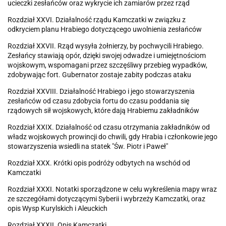
ucieczki zesłańców oraz wykrycie ich zamiarów przez rząd
Rozdział XXVI. Działalność rządu Kamczatki w związku z
odkryciem planu Hrabiego dotyczącego uwolnienia zesłańców
Rozdział XXVII. Rząd wysyła żołnierzy, by pochwycili Hrabiego.
Zesłańcy stawiają opór, dzięki swojej odwadze i umiejętnościom
wojskowym, wspomagani przez szczęśliwy przebieg wypadków,
zdobywając fort. Gubernator zostaje zabity podczas ataku
Rozdział XXVIII. Działalność Hrabiego i jego stowarzyszenia
zesłańców od czasu zdobycia fortu do czasu poddania się
rządowych sił wojskowych, które dają Hrabiemu zakładników
Rozdział XXIX. Działalność od czasu otrzymania zakładników od
władz wojskowych prowincji do chwili, gdy Hrabia i członkowie jego
stowarzyszenia wsiedli na statek "Św. Piotr i Paweł"
Rozdział XXX. Krótki opis podróży odbytych na wschód od
Kamczatki
Rozdział XXXI. Notatki sporządzone w celu wykreślenia mapy wraz
ze szczegółami dotyczącymi Syberii i wybrzeży Kamczatki, oraz
opis Wysp Kurylskich i Aleuckich
Rozdział XXXII. Opis Kamczatki