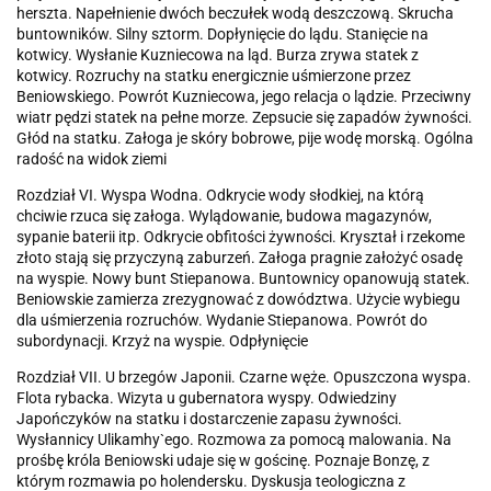
herszta. Napełnienie dwóch beczułek wodą deszczową. Skrucha
buntowników. Silny sztorm. Dopłynięcie do lądu. Stanięcie na
kotwicy. Wysłanie Kuzniecowa na ląd. Burza zrywa statek z
kotwicy. Rozruchy na statku energicznie uśmierzone przez
Beniowskiego. Powrót Kuzniecowa, jego relacja o lądzie. Przeciwny
wiatr pędzi statek na pełne morze. Zepsucie się zapadów żywności.
Głód na statku. Załoga je skóry bobrowe, pije wodę morską. Ogólna
radość na widok ziemi
Rozdział VI. Wyspa Wodna. Odkrycie wody słodkiej, na którą
chciwie rzuca się załoga. Wylądowanie, budowa magazynów,
sypanie baterii itp. Odkrycie obfitości żywności. Kryształ i rzekome
złoto stają się przyczyną zaburzeń. Załoga pragnie założyć osadę
na wyspie. Nowy bunt Stiepanowa. Buntownicy opanowują statek.
Beniowskie zamierza zrezygnować z dowództwa. Użycie wybiegu
dla uśmierzenia rozruchów. Wydanie Stiepanowa. Powrót do
subordynacji. Krzyż na wyspie. Odpłynięcie
Rozdział VII. U brzegów Japonii. Czarne węże. Opuszczona wyspa.
Flota rybacka. Wizyta u gubernatora wyspy. Odwiedziny
Japończyków na statku i dostarczenie zapasu żywności.
Wysłannicy Ulikamhy`ego. Rozmowa za pomocą malowania. Na
prośbę króla Beniowski udaje się w gościnę. Poznaje Bonzę, z
którym rozmawia po holendersku. Dyskusja teologiczna z