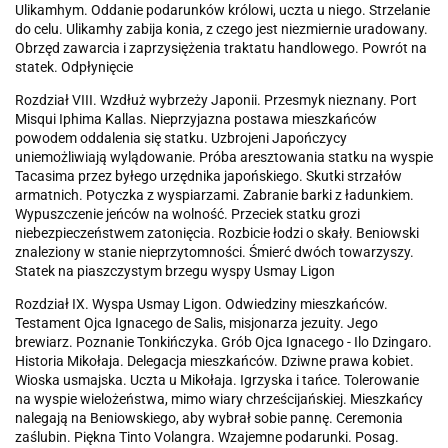
Ulikamhym. Oddanie podarunków królowi, uczta u niego. Strzelanie
do celu. Ulikamhy zabija konia, z czego jest niezmiernie uradowany.
Obrzęd zawarcia i zaprzysiężenia traktatu handlowego. Powrót na
statek. Odpłynięcie
Rozdział VIII. Wzdłuż wybrzeży Japonii. Przesmyk nieznany. Port
Misqui Iphima Kallas. Nieprzyjazna postawa mieszkańców
powodem oddalenia się statku. Uzbrojeni Japończycy
uniemożliwiają wylądowanie. Próba aresztowania statku na wyspie
Tacasima przez byłego urzędnika japońskiego. Skutki strzałów
armatnich. Potyczka z wyspiarzami. Zabranie barki z ładunkiem.
Wypuszczenie jeńców na wolność. Przeciek statku grozi
niebezpieczeństwem zatonięcia. Rozbicie łodzi o skały. Beniowski
znaleziony w stanie nieprzytomności. Śmierć dwóch towarzyszy.
Statek na piaszczystym brzegu wyspy Usmay Ligon
Rozdział IX. Wyspa Usmay Ligon. Odwiedziny mieszkańców.
Testament Ojca Ignacego de Salis, misjonarza jezuity. Jego
brewiarz. Poznanie Tonkińczyka. Grób Ojca Ignacego - Ilo Dzingaro.
Historia Mikołaja. Delegacja mieszkańców. Dziwne prawa kobiet.
Wioska usmajska. Uczta u Mikołaja. Igrzyska i tańce. Tolerowanie
na wyspie wielożeństwa, mimo wiary chrześcijańskiej. Mieszkańcy
nalegają na Beniowskiego, aby wybrał sobie pannę. Ceremonia
zaślubin. Piękna Tinto Volangra. Wzajemne podarunki. Posag.