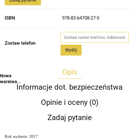
Zadaj pytanie
ISBN
978-83-64708-27-5
Zostaw telefon
Wyślij
Opis
Nowa
Nowa
Nowa
Nowa
warstwa...
warstwa...
warstwa...
warstwa...
Informacje dot. bezpieczeństwa
Opinie i oceny (0)
Zadaj pytanie
Rok wydania: 2017