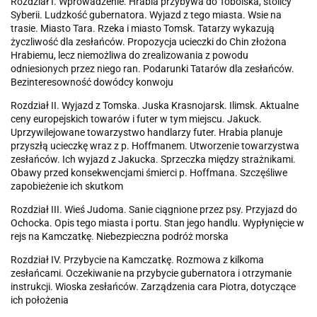
Rozdział I. Wprowadzenie. Hrabia przybywa do Tobolska, stolicy
Syberii. Ludzkość gubernatora. Wyjazd z tego miasta. Wsie na
trasie. Miasto Tara. Rzeka i miasto Tomsk. Tatarzy wykazują
życzliwość dla zesłańców. Propozycja ucieczki do Chin złożona
Hrabiemu, lecz niemożliwa do zrealizowania z powodu
odniesionych przez niego ran. Podarunki Tatarów dla zesłańców.
Bezinteresowność dowódcy konwoju
Rozdział II. Wyjazd z Tomska. Juska Krasnojarsk. Ilimsk. Aktualne
ceny europejskich towarów i futer w tym miejscu. Jakuck.
Uprzywilejowane towarzystwo handlarzy futer. Hrabia planuje
przyszłą ucieczkę wraz z p. Hoffmanem. Utworzenie towarzystwa
zesłańców. Ich wyjazd z Jakucka. Sprzeczka między strażnikami.
Obawy przed konsekwencjami śmierci p. Hoffmana. Szczęśliwe
zapobieżenie ich skutkom
Rozdział III. Wieś Judoma. Sanie ciągnione przez psy. Przyjazd do
Ochocka. Opis tego miasta i portu. Stan jego handlu. Wypłynięcie w
rejs na Kamczatkę. Niebezpieczna podróż morska
Rozdział IV. Przybycie na Kamczatkę. Rozmowa z kilkoma
zesłańcami. Oczekiwanie na przybycie gubernatora i otrzymanie
instrukcji. Wioska zesłańców. Zarządzenia cara Piotra, dotyczące
ich położenia