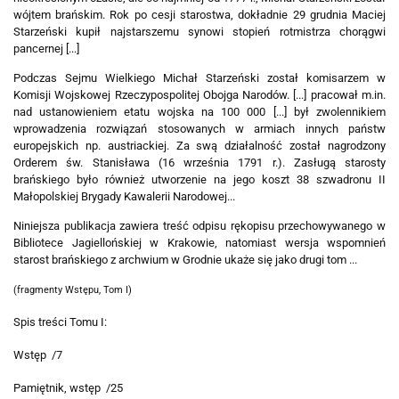
wójtem brańskim. Rok po cesji starostwa, dokładnie 29 grudnia Maciej
Starzeński kupił najstarszemu synowi stopień rotmistrza chorągwi
pancernej [...]
Podczas Sejmu Wielkiego Michał Starzeński został komisarzem w
Komisji Wojskowej Rzeczypospolitej Obojga Narodów. [...] pracował m.in.
nad ustanowieniem etatu wojska na 100 000 [...] był zwolennikiem
wprowadzenia rozwiązań stosowanych w armiach innych państw
europejskich np. austriackiej. Za swą działalność został nagrodzony
Orderem św. Stanisława (16 września 1791 r.). Zasługą starosty
brańskiego było również utworzenie na jego koszt 38 szwadronu II
Małopolskiej Brygady Kawalerii Narodowej...
Niniejsza publikacja zawiera treść odpisu rękopisu przechowywanego w
Bibliotece Jagiellońskiej w Krakowie, natomiast wersja wspomnień
starost brańskiego z archwium w Grodnie ukaże się jako drugi tom ...
(fragmenty Wstępu, Tom I)
Spis treści Tomu I:
Wstęp /7
Pamiętnik, wstęp /25