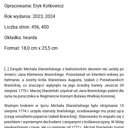
Opracowanie: Eryk Kotkowicz
Rok wydania: 2023, 2024
Liczba stron: 456, 400
Okładka: twarda
Format: 18,0 cm x 25,5 cm
[...] Związki Michała Starzeńskiego z białostockim dworem nie ustały po
śmierci Jana Klemensa Branickiego. Pozostawał on klientem wdowy po
hetmanie, a siostry króla Stanisława Augusta, Izabeli z Poniatowskich
Branickiej, co znacząco wpłynęło na jego ścieżkę kariery. Jeszcze 29
sierpnia 1770 r. Maciej Starzeński uzyskał od Jana Branickiego patent dla
syna na porucznika w Regimencie Konnym Buławy Wielkiej Koronnej.
Ważnym krokiem w życiu Michała Starzeńskiego było otrzymanie 15
sierpnia 1774 r. urzędu starosty brańskiego, scedowanego mu przez ojca
(cesję umożliwiło poparcie Izabeli Branickiej). Stanowisko to wiązało się z
prestiżem i wymiernymi dochodami czerpanymi z królewszczyzny. W bliżej
nieokreślonym czasie, ale co najmniej od 1777 r., Michał Starzeński został