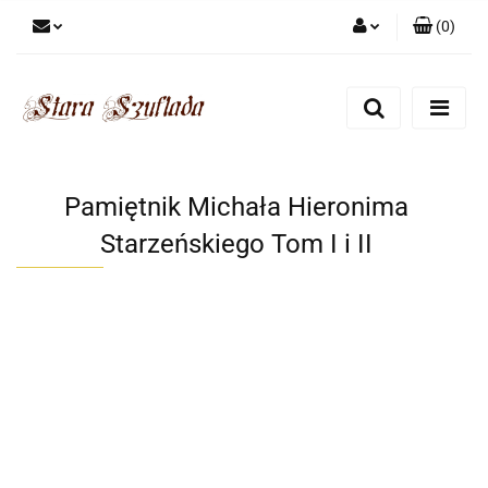
(
0
)
Zaloguj się
Zarejestruj się
Dodaj zgłoszenie
Zgody cookies
Pamiętnik Michała Hieronima
Starzeńskiego Tom I i II