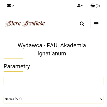
(
0
)
Zaloguj się
Zarejestruj się
Dodaj zgłoszenie
Zgody cookies
Wydawca - PAU, Akademia
Ignatianum
Parametry