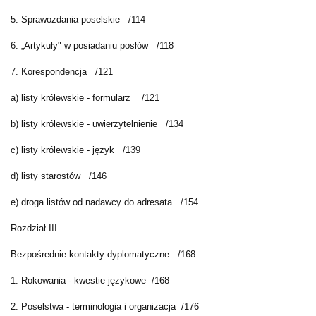
5. Sprawozdania poselskie
/114
6. „Artykuły" w posiadaniu posłów
/118
7. Korespondencja
/121
a) listy królewskie - formularz
/121
b) listy królewskie - uwierzytelnienie
/134
c) listy królewskie - język
/139
d) listy starostów
/146
e) droga listów od nadawcy do adresata
/154
Rozdział III
Bezpośrednie kontakty dyplomatyczne
/168
1. Rokowania - kwestie językowe
/168
2. Poselstwa - terminologia i organizacja
/176