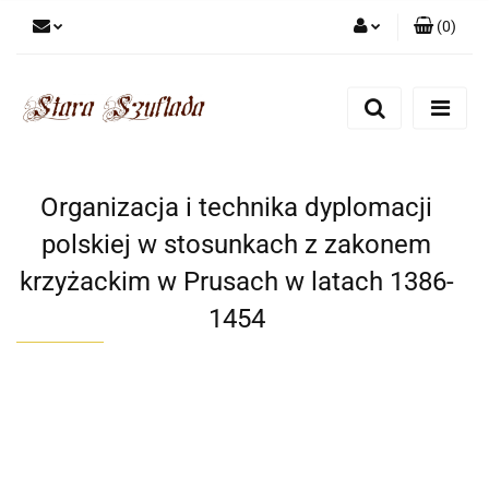
(
0
)
Zaloguj się
Zarejestruj się
Dodaj zgłoszenie
Zgody cookies
Organizacja i technika dyplomacji
polskiej w stosunkach z zakonem
krzyżackim w Prusach w latach 1386-
1454