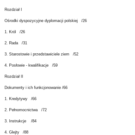
Rozdział I
Ośrodki dyspozycyjne dyplomacji polskiej
/26
1. Król
/26
2. Rada
/31
3. Starostowie i przedstawiciele ziem
/52
4. Posłowie - kwalifikacje
/59
Rozdział II
Dokumenty i ich funkcjonowanie /66
1. Kredytywy
/66
2. Pełnomocnictwa
/72
3. Instrukcje
/84
4. Glejty
/88