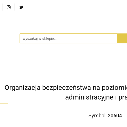
RA SZUFLADA
INFORTEDITION
TETRAGON
AVALO
ŚCI
STARA SZUFLADA
INFORTEDITION
TETRAGO
Organizacja bezpieczeństwa na poziom
administracyjne i p
Symbol:
20604