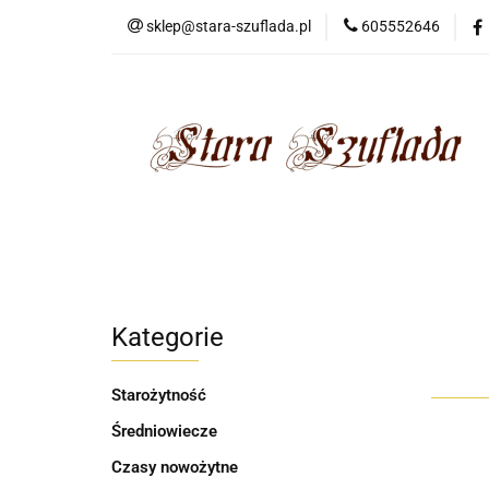
sklep@stara-szuflada.pl
605552646
NOWOŚCI
STA
Wszystkie kategorie
NOWO
Kategorie
Starożytność
Średniowiecze
Czasy nowożytne