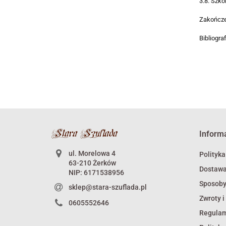
3.8. Szko
Zakończe
Bibliogra
Inform
ul. Morelowa 4
Polityka
63-210 Żerków
Dostaw
NIP: 6171538956
Sposoby
sklep@stara-szuflada.pl
Zwroty i
0605552646
Regula