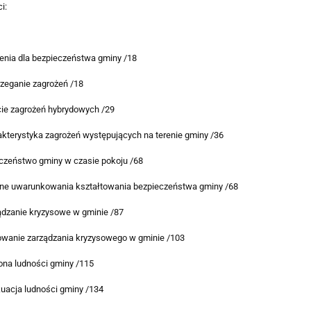
i:
żenia dla bezpieczeństwa gminy /18
rzeganie zagrożeń /18
cie zagrożeń hybrydowych /29
akterystyka zagrożeń występujących na terenie gminy /36
eczeństwo gminy w czasie pokoju /68
wne uwarunkowania kształtowania bezpieczeństwa gminy /68
ądzanie kryzysowe w gminie /87
nowanie zarządzania kryzysowego w gminie /103
ona ludności gminy /115
uacja ludności gminy /134