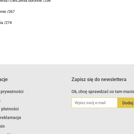
lenia i ćwiczenia obronne /256
nie /267
fia /274
acje
Zapisz się do newslettera
 prywatności
Ok, chcę sprawdzać co tam macie
a
 płatności
 reklamacje
min