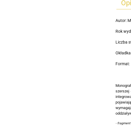
Op
Autor: M
Rok wyd
Liczba s
Okładka
Format: 
Monograf
szerszej
integrow
pojawiają
wymagają
oddziaływ
- fragment