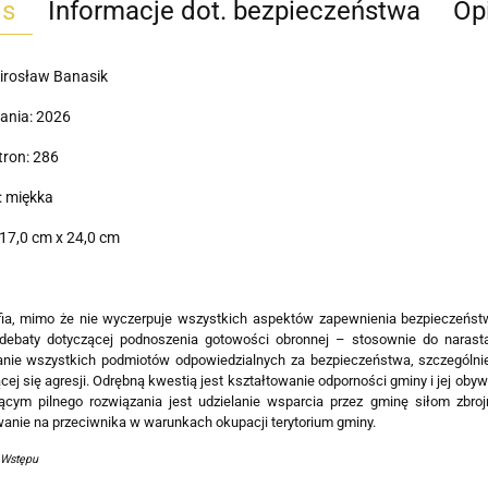
is
Informacje dot. bezpieczeństwa
Opi
irosław Banasik
ania: 2026
tron: 286
: miękka
17,0 cm x 24,0 cm
ia, mimo że nie wyczerpuje wszystkich aspektów zapewnienia bezpieczeńst
 debaty dotyczącej podnoszenia gotowości obronnej – stosownie do narast
anie wszystkich podmiotów odpowiedzialnych za bezpieczeństwa, szczególnie
cej się agresji. Odrębną kwestią jest kształtowanie odporności gminy i jej o
cym pilnego rozwiązania jest udzielanie wsparcia przez gminę siłom zbr
anie na przeciwnika w warunkach okupacji terytorium gminy.
 Wstępu