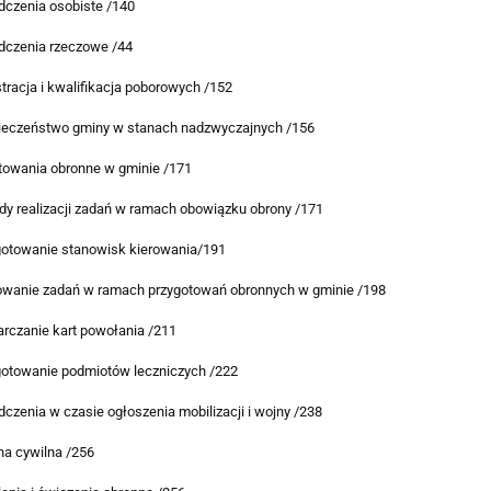
dczenia osobiste /140
adczenia rzeczowe /44
stracja i kwalifikacja poborowych /152
pieczeństwo gminy w stanach nadzwyczajnych /156
otowania obronne w gminie /171
dy realizacji zadań w ramach obowiązku obrony /171
ygotowanie stanowisk kierowania/191
nowanie zadań w ramach przygotowań obronnych w gminie /198
arczanie kart powołania /211
ygotowanie podmiotów leczniczych /222
dczenia w czasie ogłoszenia mobilizacji i wojny /238
na cywilna /256