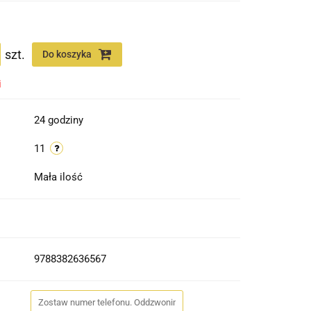
szt.
Do koszyka
i
24 godziny
11
Mała ilość
9788382636567