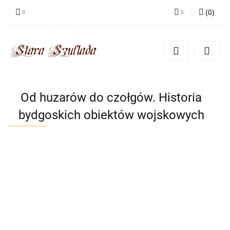
(
0
)
Zaloguj się
Zarejestruj się
Dodaj zgłoszenie
Zgody cookies
Od huzarów do czołgów. Historia
bydgoskich obiektów wojskowych