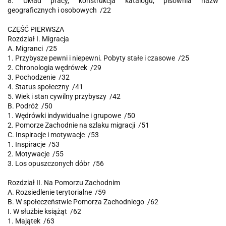
8. Układ pracy, konstrukcja katalogu, pisownia nazw
geograficznych i osobowych /22
CZĘŚĆ PIERWSZA
Rozdział I. Migracja
A. Migranci /25
1. Przybysze pewni i niepewni. Pobyty stałe i czasowe /25
2. Chronologia wędrówek /29
3. Pochodzenie /32
4. Status społeczny /41
5. Wiek i stan cywilny przybyszy /42
B. Podróż /50
1. Wędrówki indywidualne i grupowe /50
2. Pomorze Zachodnie na szlaku migracji /51
C. Inspiracje i motywacje /53
1. Inspiracje /53
2. Motywacje /55
3. Los opuszczonych dóbr /56
Rozdział II. Na Pomorzu Zachodnim
A. Rozsiedlenie terytorialne /59
B. W społeczeństwie Pomorza Zachodniego /62
I. W służbie książąt /62
1. Majątek /63