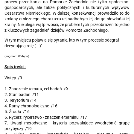
proces przenikania na Pomorze Zachodnie nie tylko społeczno-
gospodarczych, ale także politycznych i kulturalnych wpływów
Cesarstwa Niemieckiego. W dalszej konsekwencji prowadziło to do
zmiany etnicznego charakteru tej nadbałtyckiej, dotąd słowiańskiej
krainy. Nie ulega wątpliwości, że problem tych przeobrażeń to jedno
z kluczowych zagadnień dziejów Pomorza Zachodniego.
W tym miejscu pojawia się pytanie, kto w tym procesie odegrał
decydującą rolę (...)"
(fragment Wstępu)
Spis treści:
Wstęp /9
1. Znaczenie tematu, cel badań /9
2. Stan badań /11
3. Terytorium /14
4. Ramy chronologiczne /16
5. Źródła /16
6. Rycerz, rycerstwo - znaczenie terminu /17
7. Uwagi metodyczne - kryteria pozwalające wyodrębnić grupę
przybyszy /19