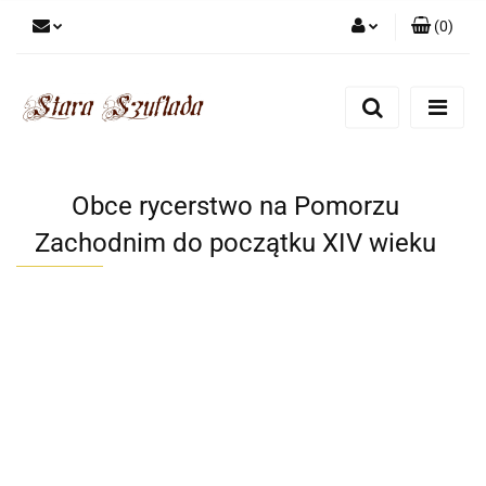
(
0
)
Zaloguj się
Zarejestruj się
Dodaj zgłoszenie
Zgody cookies
Obce rycerstwo na Pomorzu
Zachodnim do początku XIV wieku