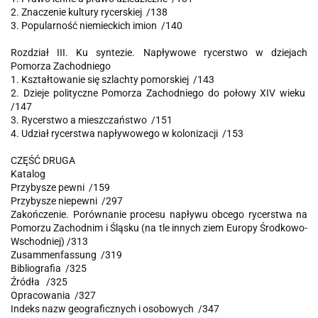
2. Znaczenie kultury rycerskiej /138
3. Popularność niemieckich imion /140
Rozdział III. Ku syntezie. Napływowe rycerstwo w dziejach
Pomorza Zachodniego
1. Kształtowanie się szlachty pomorskiej /143
2. Dzieje polityczne Pomorza Zachodniego do połowy XIV wieku
/147
3. Rycerstwo a mieszczaństwo /151
4. Udział rycerstwa napływowego w kolonizacji /153
CZĘŚĆ DRUGA
Katalog
Przybysze pewni /159
Przybysze niepewni /297
Zakończenie. Porównanie procesu napływu obcego rycerstwa na
Pomorzu Zachodnim i Śląsku (na tle innych ziem Europy Środkowo-
Wschodniej) /313
Zusammenfassung /319
Bibliografia /325
Źródła /325
Opracowania /327
Indeks nazw geograficznych i osobowych /347