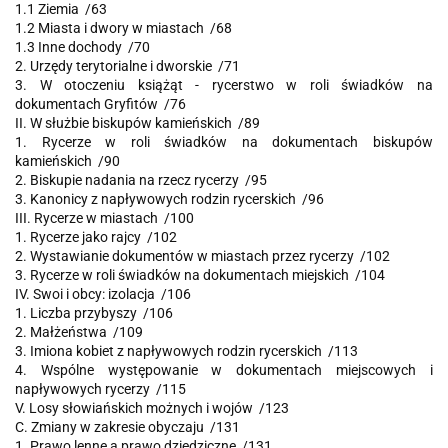
1.1 Ziemia /63
1.2 Miasta i dwory w miastach /68
1.3 Inne dochody /70
2. Urzędy terytorialne i dworskie /71
3. W otoczeniu książąt - rycerstwo w roli świadków na
dokumentach Gryfitów /76
II. W służbie biskupów kamieńskich /89
1. Rycerze w roli świadków na dokumentach biskupów
kamieńskich /90
2. Biskupie nadania na rzecz rycerzy /95
3. Kanonicy z napływowych rodzin rycerskich /96
III. Rycerze w miastach /100
1. Rycerze jako rajcy /102
2. Wystawianie dokumentów w miastach przez rycerzy /102
3. Rycerze w roli świadków na dokumentach miejskich /104
IV. Swoi i obcy: izolacja /106
1. Liczba przybyszy /106
2. Małżeństwa /109
3. Imiona kobiet z napływowych rodzin rycerskich /113
4. Wspólne występowanie w dokumentach miejscowych i
napływowych rycerzy /115
V. Losy słowiańskich możnych i wojów /123
C. Zmiany w zakresie obyczaju /131
1. Prawo lenne a prawo dziedziczne /131