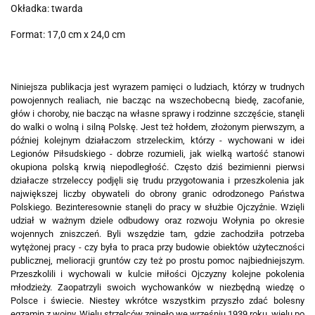
Okładka: twarda
Format: 17,0 cm x 24,0 cm
Niniejsza publikacja jest wyrazem pamięci o ludziach, którzy w trudnych
powojennych realiach, nie bacząc na wszechobecną biedę, zacofanie,
głów i choroby, nie bacząc na własne sprawy i rodzinne szczęście, stanęli
do walki o wolną i silną Polskę. Jest też hołdem, złożonym pierwszym, a
później kolejnym działaczom strzeleckim, którzy - wychowani w idei
Legionów Piłsudskiego - dobrze rozumieli, jak wielką wartość stanowi
okupiona polską krwią niepodległość. Często dziś bezimienni pierwsi
działacze strzeleccy podjęli się trudu przygotowania i przeszkolenia jak
największej liczby obywateli do obrony granic odrodzonego Państwa
Polskiego. Bezinteresownie stanęli do pracy w służbie Ojczyźnie. Wzięli
udział w ważnym dziele odbudowy oraz rozwoju Wołynia po okresie
wojennych zniszczeń. Byli wszędzie tam, gdzie zachodziła potrzeba
wytężonej pracy - czy była to praca przy budowie obiektów użyteczności
publicznej, melioracji gruntów czy też po prostu pomoc najbiedniejszym.
Przeszkolili i wychowali w kulcie miłości Ojczyzny kolejne pokolenia
młodzieży. Zaopatrzyli swoich wychowanków w niezbędną wiedzę o
Polsce i świecie. Niestey wkrótce wszystkim przyszło zdać bolesny
egzamin z wojny. Wielu strzelców zginęło we wrześniu 1939 roku, wielu po