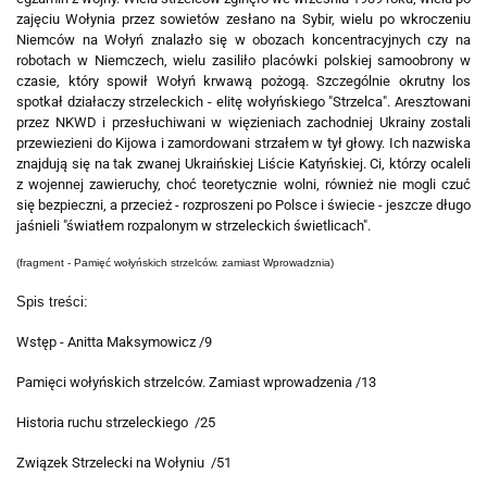
zajęciu Wołynia przez sowietów zesłano na Sybir, wielu po wkroczeniu
Niemców na Wołyń znalazło się w obozach koncentracyjnych czy na
robotach w Niemczech, wielu zasiliło placówki polskiej samoobrony w
czasie, który spowił Wołyń krwawą pożogą. Szczególnie okrutny los
spotkał działaczy strzeleckich - elitę wołyńskiego "Strzelca". Aresztowani
przez NKWD i przesłuchiwani w więzieniach zachodniej Ukrainy zostali
przewiezieni do Kijowa i zamordowani strzałem w tył głowy. Ich nazwiska
znajdują się na tak zwanej Ukraińskiej Liście Katyńskiej. Ci, którzy ocaleli
z wojennej zawieruchy, choć teoretycznie wolni, również nie mogli czuć
się bezpieczni, a przecież - rozproszeni po Polsce i świecie - jeszcze długo
jaśnieli "światłem rozpalonym w strzeleckich świetlicach".
(fragment - Pamięć wołyńskich strzelców. zamiast Wprowadznia)
Spis treści:
Wstęp - Anitta Maksymowicz /9
Pamięci wołyńskich strzelców. Zamiast wprowadzenia /13
Historia ruchu strzeleckiego /25
Związek Strzelecki na Wołyniu /51