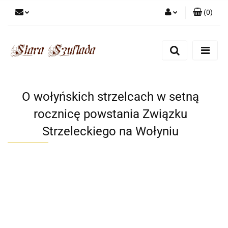
(
0
)
Zaloguj się
Zarejestruj się
Dodaj zgłoszenie
Zgody cookies
O wołyńskich strzelcach w setną
rocznicę powstania Związku
Strzeleckiego na Wołyniu