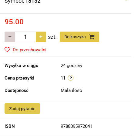
Symbol:
18132
95.00
szt.
Do koszyka
Do przechowalni
Wysyłka w ciągu
24 godziny
Cena przesyłki
11
Dostępność
Mała ilość
Zadaj pytanie
ISBN
9788395972041