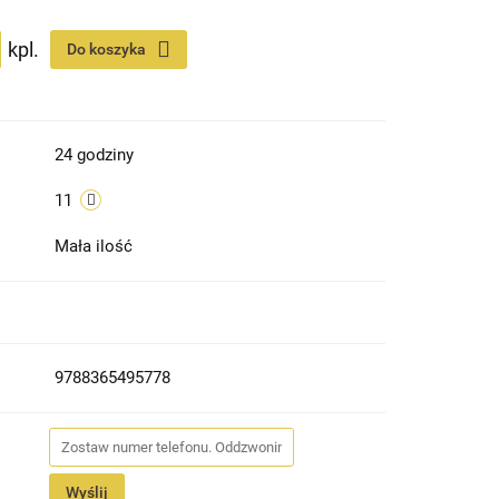
kpl.
Do koszyka
24 godziny
11
Mała ilość
9788365495778
Wyślij