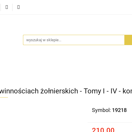
RA SZUFLADA
INFORTEDITION
TETRAGON
AVALO
ŚCI
STARA SZUFLADA
INFORTEDITION
TETRAGO
innościach żołnierskich - Tomy I - IV - k
Symbol:
19218
210.00