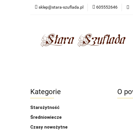
sklep@stara-szuflada.pl
605552646
NOWOŚCI
STA
Wszystkie kategorie
NOWO
Kategorie
O pow
Starożytność
Średniowiecze
Czasy nowożytne