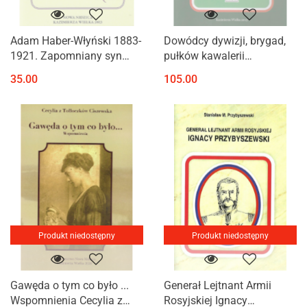
Adam Haber-Włyński 1883-
Dowódcy dywizji, brygad,
1921. Zapomniany syn
pułków kawalerii
ziemi kazimierskiej
Rzeczypospolitej 1914-
35.00
105.00
1945
Produkt niedostępny
Produkt niedostępny
Gawęda o tym co było ...
Generał Lejtnant Armii
Wspomnienia Cecylia z
Rosyjskiej Ignacy