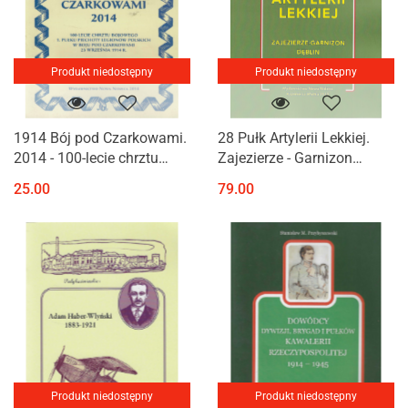
Produkt niedostępny
Produkt niedostępny
1914 Bój pod Czarkowami.
28 Pułk Artylerii Lekkiej.
2014 - 100-lecie chrztu
Zajezierze - Garnizon
bojowego 1.Pułku Piechoty
Dęblin 1922 - 1939
25.00
79.00
Legionów Polskich w Boju
pod Czarkowami 23
września..
Produkt niedostępny
Produkt niedostępny