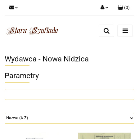
(
0
)
Zaloguj się
Zarejestruj się
Dodaj zgłoszenie
Zgody cookies
Wydawca - Nowa Nidzica
Parametry