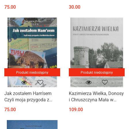
Tołłoczków Ciszewska
Przybyszewski
75.00
30.00
Produkt niedostępny
Produkt niedostępny
Jak zostałem Ham'sem
Kazimierza Wielka, Donosy
Czyli moja przygoda z
i Chruszczyna Mała w
krótkofalarstwem
fotografii
75.00
109.00