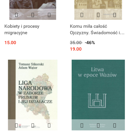
Kobiety i procesy
Komu miła całość
migracyjne
Ojczyzny. Świadomość i
aspiracje polityczne
15.00
35.00
-46%
kancelistów kozackich
19.00
(1670-1720)