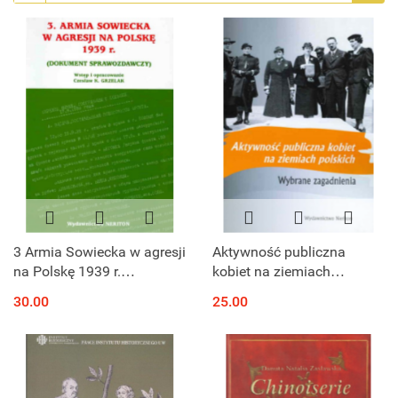
3 Armia Sowiecka w agresji
Aktywność publiczna
na Polskę 1939 r.
kobiet na ziemiach
(dokument
polskich. Wybrane
30.00
25.00
sprawozdawczy)
zagadnienia