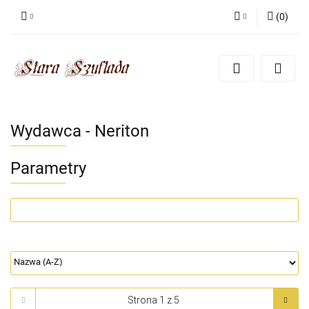
(
0
)
Zaloguj się
Zarejestruj się
Dodaj zgłoszenie
Zgody cookies
Wydawca - Neriton
Parametry