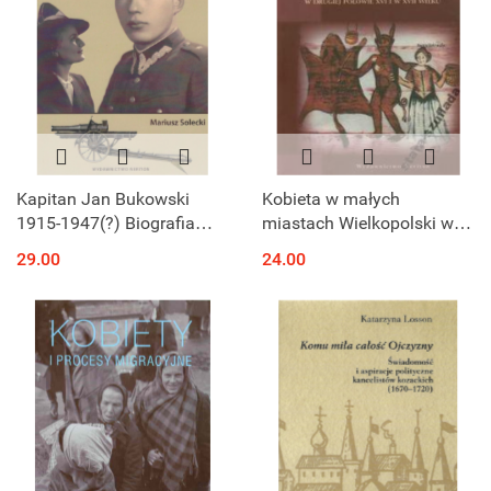
Kapitan Jan Bukowski
Kobieta w małych
1915-1947(?) Biografia
miastach Wielkopolski w II
żołnierska z burzliwą
poł. XVI i XVII w.
29.00
24.00
historią XX wieku w tle