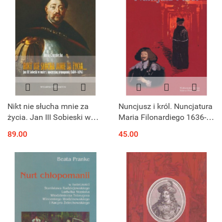
Nikt nie słucha mnie za
Nuncjusz i król. Nuncjatura
życia. Jan III Sobieski w
Maria Filonardiego 1636-
walce z opozycyjną
1643
89.00
45.00
propagandą