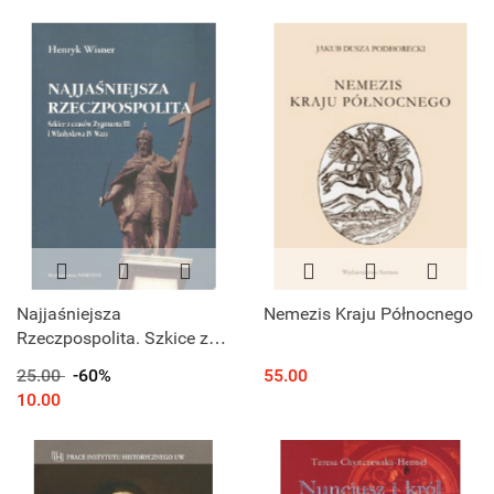
Najjaśniejsza
Nemezis Kraju Północnego
Rzeczpospolita. Szkice z
czasów Zygmunta III i
25.00
-60%
55.00
Władysława IV Wazy
10.00