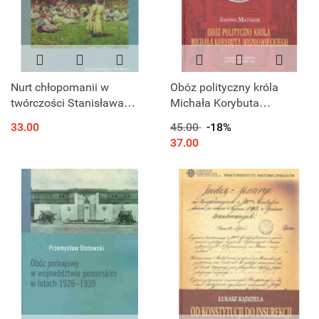
Nurt chłopomanii w
Obóz polityczny króla
twórczości Stanisława
Michała Korybuta
Radziejowskiego, Ludwika
Wiśniowieckiego
33.00
45.00
-18%
Stasiaka, Włodzimierza
37.00
Tetmajera, Wincentego
Witosa i...