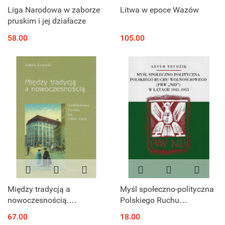
Liga Narodowa w zaborze
Litwa w epoce Wazów
pruskim i jej działacze
58.00
105.00
Między tradycją a
Myśl społeczno-polityczna
nowoczesnością.
Polskiego Ruchu
Architektura Lwowa lat
Wolnościowego (PRW NiD)
67.00
18.00
1893 - 1918
w latach 1945-1955