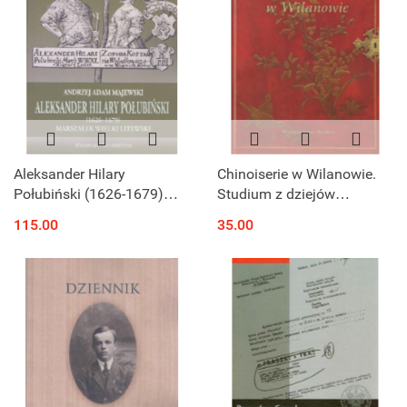
Aleksander Hilary
Chinoiserie w Wilanowie.
Połubiński (1626-1679)
Studium z dziejów
Marszałek Wielki Litewski.
nowożytnej recepcji mody
115.00
35.00
Działalność polityczno-
chińskiej w Polsce
wojskowa