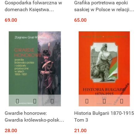
Gospodarka folwarczna w
Grafika portretowa epoki
domenach Księstwa
saskiej w Polsce w relacji z
Pomorskiego w XVI i na
późnobarokową grafiką
69.00
65.00
początku XVII wieku
europejską
Gwardie honorowe:
Historia Bułgarii 1870-1915
Gwardia królewsko-polska i
Tom 3
oddziały przyboczne w
28.00
21.00
latach 1806–1831