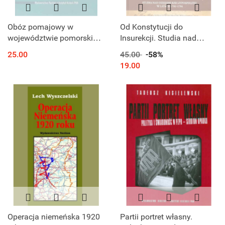
Obóz pomajowy w
Od Konstytucji do
województwie pomorskim
Insurekcji. Studia nad
w latach 1926–1939
dziejami Rzeczypospolitej
25.00
45.00
-58%
w latach 1791-1794
19.00
Operacja niemeńska 1920
Partii portret własny.