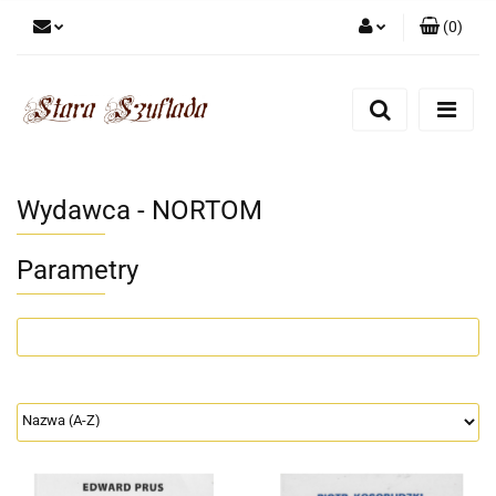
(
0
)
Zaloguj się
Zarejestruj się
Dodaj zgłoszenie
Zgody cookies
Wydawca - NORTOM
Parametry