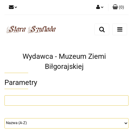
(
0
)
Zaloguj się
Zarejestruj się
Dodaj zgłoszenie
Zgody cookies
Wydawca - Muzeum Ziemi
Biłgorajskiej
Parametry