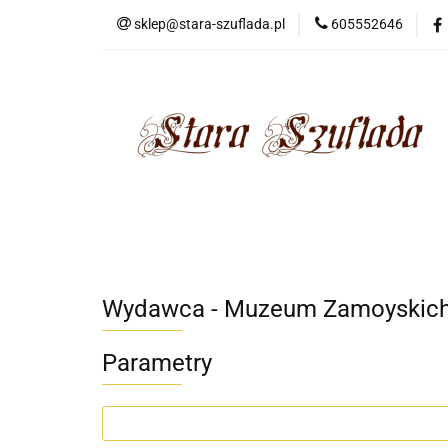
sklep@stara-szuflada.pl
605552646
NOWOŚCI
STA
Wszystkie kategorie
NOWO
Wydawca - Muzeum Zamoyskich
Parametry