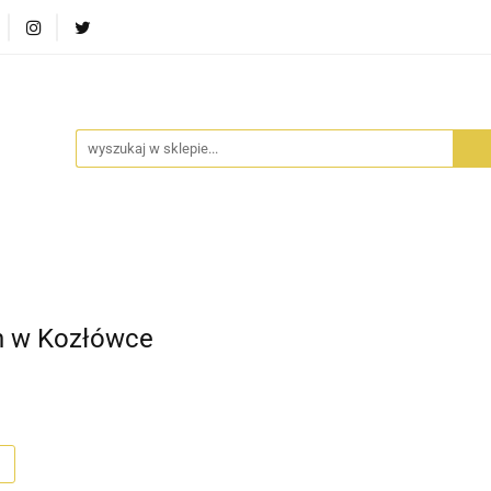
RA SZUFLADA
INFORTEDITION
TETRAGON
AVALO
ŚCI
STARA SZUFLADA
INFORTEDITION
TETRAGO
 w Kozłówce