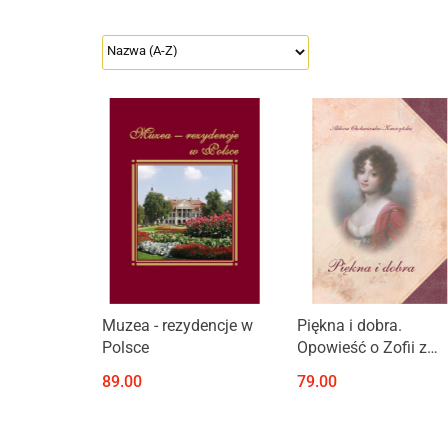
Produkt niedostępny
Produkt niedostępny
Muzea - rezydencje w
Piękna i dobra.
Polsce
Opowieść o Zofii z
Czartoryskich
89.00
79.00
Zamoyskiej