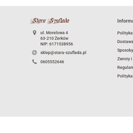
Inform
ul. Morelowa 4
Polityka
63-210 Żerków
Dostaw
NIP: 6171538956
Sposoby
sklep@stara-szuflada.pl
Zwroty i
0605552646
Regula
Polityka