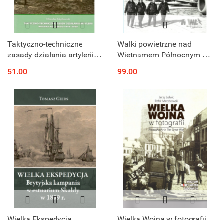
Taktyczno-techniczne
Walki powietrzne nad
zasady działania artylerii
Wietnamem Północnym w
Wojska Polskiego 1918-
latach 1965-1968 na tle
51.00
99.00
1939
operacji Rolling Thunder.
Tom 2 Lata 1967-1968
Wielka Ekspedycja.
Wielka Wojna w fotografii