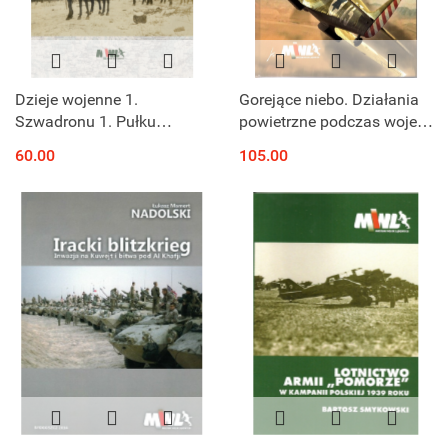
Dzieje wojenne 1.
Gorejące niebo. Działania
Szwadronu 1. Pułku
powietrzne podczas wojen
Szwoleżerów Józefa
izraelsko-arabskich w latah
60.00
105.00
Piłsudskiego
1948-1956