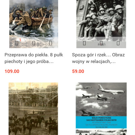
Przeprawa do piekła. 8 pułk
Spoza gór i rzek… Obraz
piechoty i jego próba
wojny w relacjach,
udzielenia pomocy
wspomnieniach i
109.00
59.00
Powstaniu
pamiętnikach żołnierzy
Warszawskiemu 19 - 20.
„Ludowego” Wojska
09.1944 roku
Polskiego