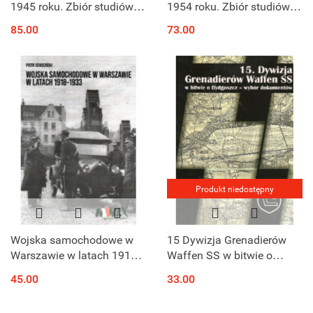
1945 roku. Zbiór studiów.
1954 roku. Zbiór studiów.
Tom 8
Tom 7
85.00
73.00
Produkt niedostępny
Wojska samochodowe w
15 Dywizja Grenadierów
Warszawie w latach 1918-
Waffen SS w bitwie o
1933
Bydgoszcz - wybór
45.00
33.00
dokumentów