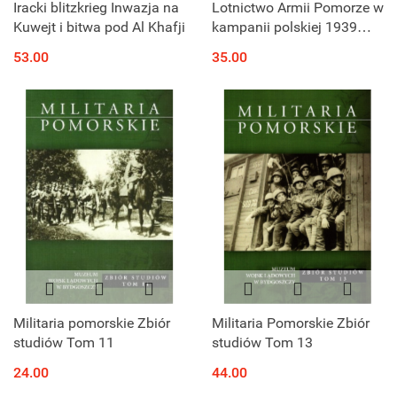
Iracki blitzkrieg Inwazja na
Lotnictwo Armii Pomorze w
Kuwejt i bitwa pod Al Khafji
kampanii polskiej 1939
roku
53.00
35.00
Militaria pomorskie Zbiór
Militaria Pomorskie Zbiór
studiów Tom 11
studiów Tom 13
24.00
44.00