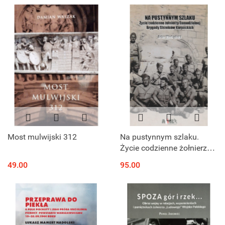
Most mulwijski 312
Na pustynnym szlaku.
Życie codzienne żołnierzy
Samodzielnej Brygady
49.00
95.00
Strzelców Karpackich