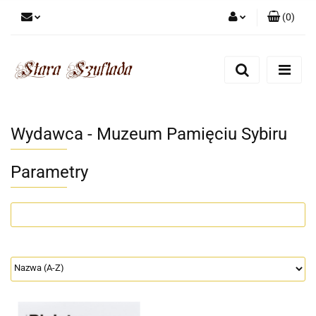
(
0
)
Zaloguj się
Zarejestruj się
Dodaj zgłoszenie
Zgody cookies
Wydawca - Muzeum Pamięciu Sybiru
Parametry