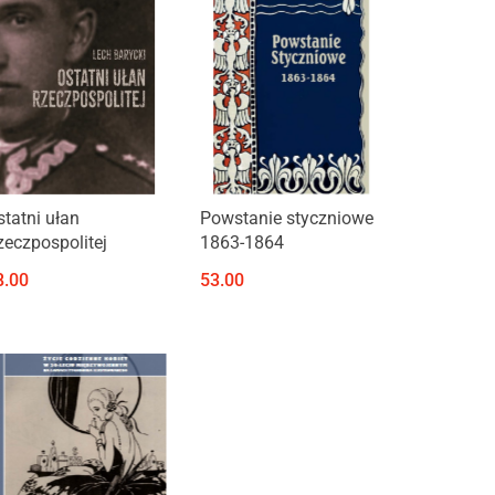
Produkt niedostępny
Produkt niedostępny
statni ułan
Powstanie styczniowe
zeczpospolitej
1863-1864
8.00
53.00