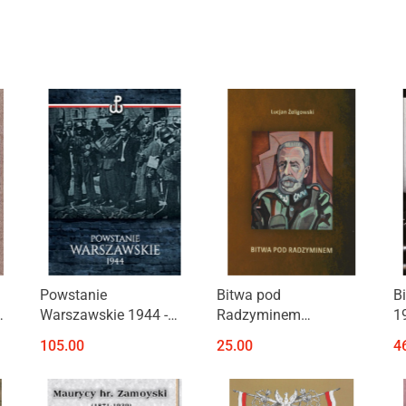
Produkt niedostępny
Powstanie
Bitwa pod
B
,
Warszawskie 1944 -
Radzyminem
1
album
(fragment wspomnień
w
105.00
25.00
4
z publikacji Wojna w
roku 1920). Reprint
wydawnictwa pod