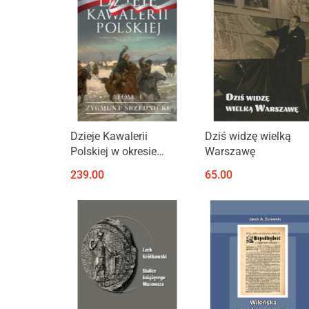
Produkt niedostępny
Produkt niedostępny
Dzieje Kawalerii
Dziś widzę wielką
Polskiej w okresie
Warszawę
dwudziestolecia
239.00
65.00
międzywojennego i II
wojny światowej