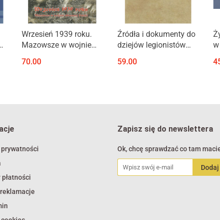
Produkt niedostępny
Produkt niedostępny
Wrzesień 1939 roku.
Źródła i dokumenty do
Ż
Mazowsze w wojnie
dziejów legionistów
w
obronnej Polski
węgierskich służących
m
70.00
59.00
4
w Legionach Polskich
ł
w latach 1914-1918
I
acje
Zapisz się do newslettera
 prywatności
Ok, chcę sprawdzać co tam macie
a
 płatności
 reklamacje
min