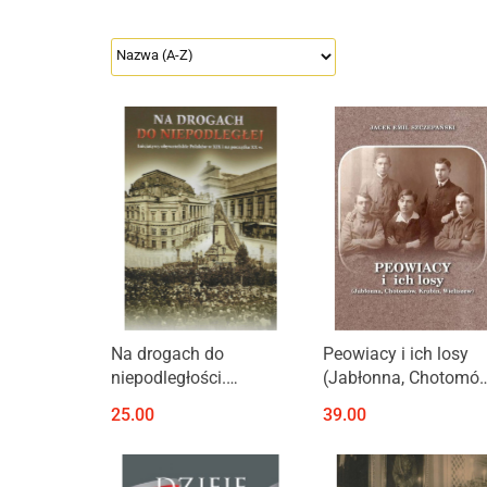
Na drogach do
Peowiacy i ich losy
niepodległości.
(Jabłonna, Chotomów
Inicjatywy
Krubin, Wieliszew)
25.00
39.00
obywatelskie Polaków
w XIX i na początku XX
w.