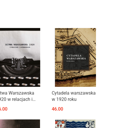
Produkt niedostępny
Produkt niedostępny
itwa Warszawska
Cytadela warszawska
920 w relacjach i
w 1920 roku
spomnieniach
6.00
46.00