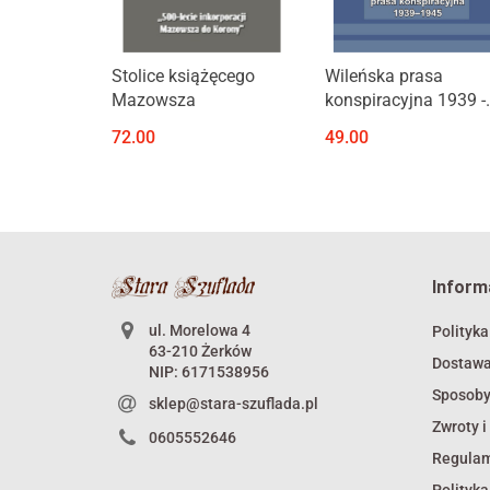
Produkt niedostępny
Produkt niedostępny
Stolice książęcego
Wileńska prasa
Mazowsza
konspiracyjna 1939 -
1945
72.00
49.00
Inform
ul. Morelowa 4
Polityka
63-210 Żerków
Dostaw
NIP: 6171538956
Sposoby
sklep@stara-szuflada.pl
Zwroty i
0605552646
Regula