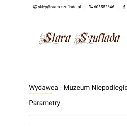
sklep@stara-szuflada.pl
605552646
NOWOŚCI
STA
Wszystkie kategorie
NOWO
Wydawca - Muzeum Niepodległo
Parametry