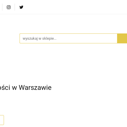
RA SZUFLADA
INFORTEDITION
TETRAGON
AVALO
ŚCI
STARA SZUFLADA
INFORTEDITION
TETRAGO
ści w Warszawie