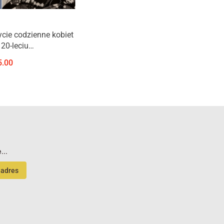
Produkt niedostępny
ycie codzienne kobiet
 20-leciu
iędzywojennym na
5.00
amach Tygodnika
lustrowanego
...