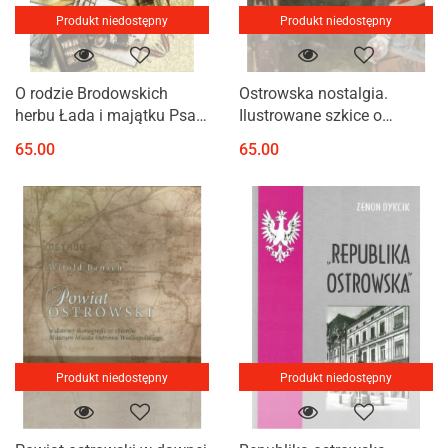
Produkt niedostępny
Produkt niedostępny
O rodzie Brodowskich
Ostrowska nostalgia.
herbu Łada i majątku Psary
Ilustrowane szkice o
w powiecie ostrowskim
dawnym Ostrowie
65.00
65.00
Wielkopolskim
Produkt niedostępny
Produkt niedostępny