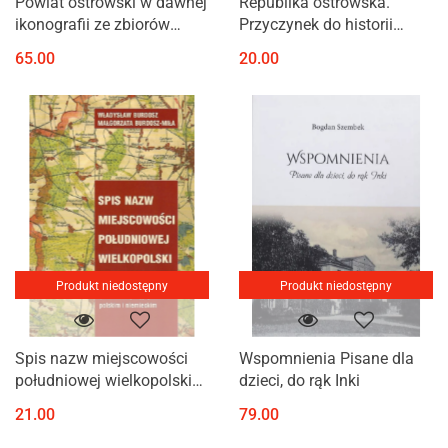
Powiat ostrowski w dawnej
Republika ostrowska.
ikonografii ze zbiorów
Przyczynek do historii
Muzeum Miasta Ostrowa
powstania wielkopolskiego
65.00
20.00
Wielkopolskiego
1918-1919
Produkt niedostępny
Produkt niedostępny
Spis nazw miejscowości
Wspomnienia Pisane dla
południowej wielkopolski
dzieci, do rąk Inki
funkcjonujących w okresie
21.00
79.00
okupacji hitlerowskiej
(1940-1945)...