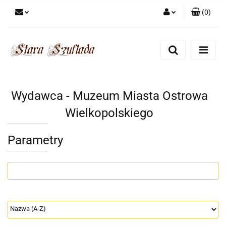
(
0
)
Zaloguj się
Zarejestruj się
Dodaj zgłoszenie
Zgody cookies
Wydawca - Muzeum Miasta Ostrowa
Wielkopolskiego
Parametry