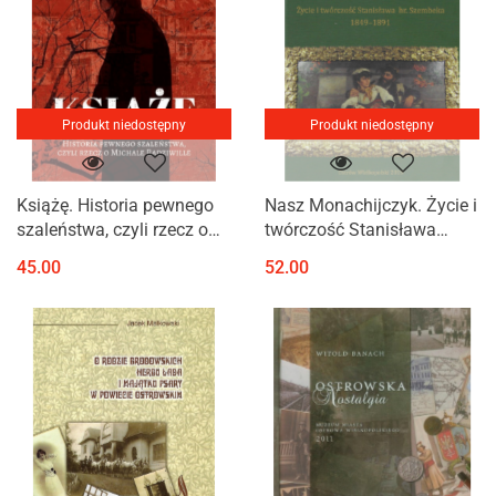
Produkt niedostępny
Produkt niedostępny
Książę. Historia pewnego
Nasz Monachijczyk. Życie i
szaleństwa, czyli rzecz o
twórczość Stanisława
Michale Radziwille
Szembeka (1849 - 1891)
45.00
52.00