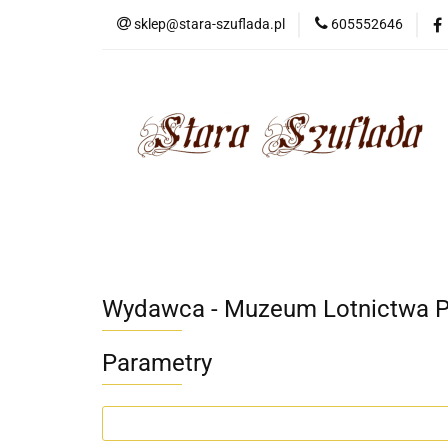
sklep@stara-szuflada.pl
605552646
NOWOŚCI
STA
Wszystkie kategorie
NOWO
Wydawca - Muzeum Lotnictwa P
Parametry