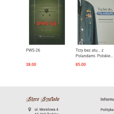
Produkt niedostępny
Produkt niedostępny
PWS-26
Trzy bez atu... z
Polandami. Polskie
Siły Powietrzne na
38.00
85.00
Zachodzie w zbiorac
Muzeum Lotnictwa
Polskiego
Inform
ul. Morelowa 4
Polityka