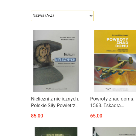
Nieliczni z nielicznych.
Powroty znad domu.
Polskie Siły Powietrzne
1568. Eskadra
na Zachodzie w
specjalnego
85.00
65.00
wybranych
przeznaczenia
dokumentach i
wspomnieniach