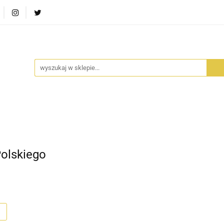
RA SZUFLADA
INFORTEDITION
TETRAGON
AVALO
ŚCI
STARA SZUFLADA
INFORTEDITION
TETRAGO
olskiego