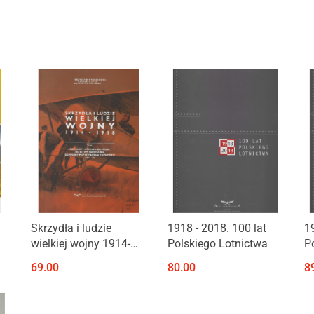
Produkt niedostępny
Skrzydła i ludzie
1918 - 2018. 100 lat
1
wielkiej wojny 1914-
Polskiego Lotnictwa
P
1918. Tom I. Samolot -
69.00
80.00
8
narzędziem walki