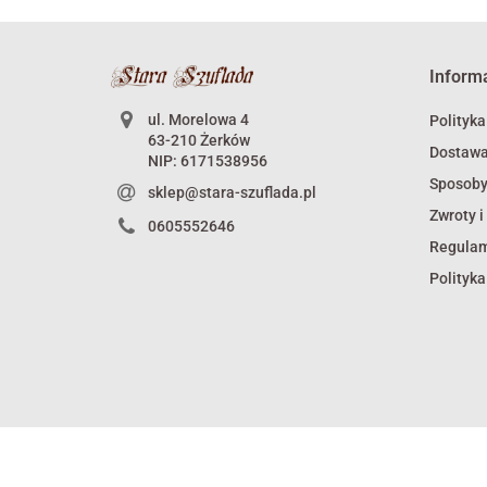
Inform
ul. Morelowa 4
Polityka
63-210 Żerków
Dostaw
NIP: 6171538956
Sposoby
sklep@stara-szuflada.pl
Zwroty i
0605552646
Regula
Polityka