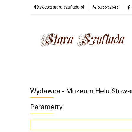
sklep@stara-szuflada.pl
605552646
NOWOŚCI
STA
Wszystkie kategorie
NOWO
Wydawca - Muzeum Helu Stowarz
Parametry