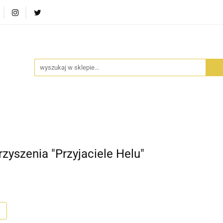
RA SZUFLADA
INFORTEDITION
TETRAGON
AVALO
ŚCI
STARA SZUFLADA
INFORTEDITION
TETRAGO
yszenia "Przyjaciele Helu"