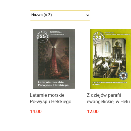
Produkt niedostępny
Produkt niedostępny
Latarnie morskie
Z dziejów parafii
Półwyspu Helskiego
ewangelickiej w Helu
14.00
12.00