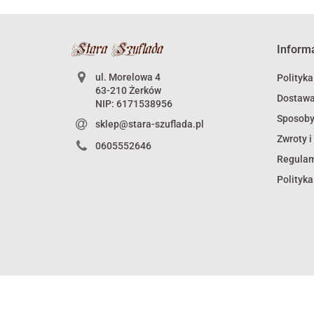
Inform
ul. Morelowa 4
Polityka
63-210 Żerków
Dostaw
NIP: 6171538956
Sposoby
sklep@stara-szuflada.pl
Zwroty i
0605552646
Regula
Polityka