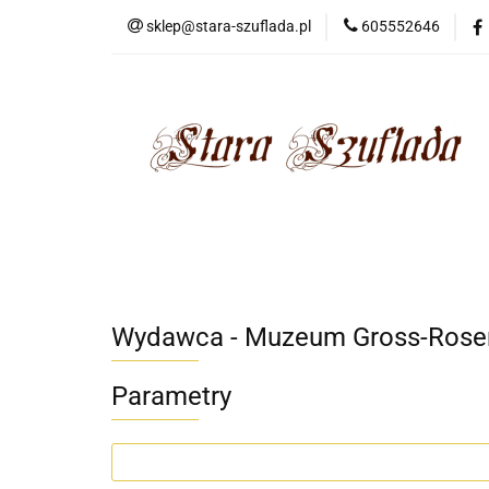
sklep@stara-szuflada.pl
605552646
NOWOŚCI
STA
Wszystkie kategorie
NOWO
Wydawca - Muzeum Gross-Rose
Parametry