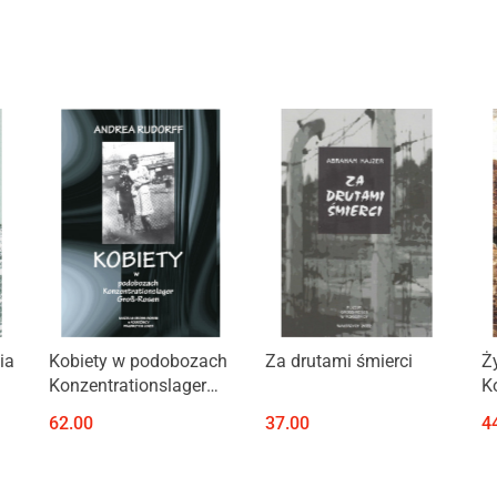
Produkt niedostępny
Produkt niedostępny
ia
Kobiety w podobozach
Za drutami śmierci
Ż
Konzentrationslager
K
Gross-Rosen
G
62.00
37.00
4