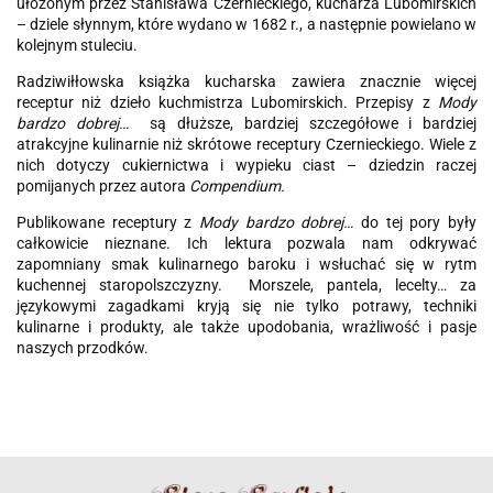
ułożonym przez Stanisława Czernieckiego, kucharza Lubomirskich
– dziele słynnym, które wydano w 1682 r., a następnie powielano w
kolejnym stuleciu.
Radziwiłłowska książka kucharska zawiera znacznie więcej
receptur niż dzieło kuchmistrza Lubomirskich. Przepisy z
Mody
bardzo dobrej…
są dłuższe, bardziej szczegółowe i bardziej
atrakcyjne kulinarnie niż skrótowe receptury Czernieckiego. Wiele z
nich dotyczy cukiernictwa i wypieku ciast – dziedzin raczej
pomijanych przez autora
Compendium.
Publikowane receptury z
Mody bardzo dobrej…
do tej pory były
całkowicie nieznane. Ich lektura pozwala nam odkrywać
zapomniany smak kulinarnego baroku i wsłuchać się w rytm
kuchennej staropolszczyzny. Morszele, pantela, lecelty… za
językowymi zagadkami kryją się nie tylko potrawy, techniki
kulinarne i produkty, ale także upodobania, wrażliwość i pasje
naszych przodków.