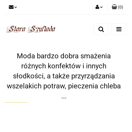
(
0
)
Zaloguj się
Zarejestruj się
Dodaj zgłoszenie
Zgody cookies
Moda bardzo dobra smażenia
różnych konfektów i innych
słodkości, a także przyrządzania
wszelakich potraw, pieczenia chleba
...