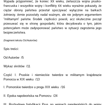
Wypada przypomnieć, że koniec XX wieku, zwłaszcza wojna prusko-
francuska i wszystkie wojny i konflikty XX wieku wyraźnie pokazały, że
ciężar obrony państwa przestał spoczywać wyłącznie na barkach
żołnierzy. Armie pozostały nadal ważnym, ale nie jedynym argumentem
"militarnym" państw. Środek ciężkości powoli, acz skutecznie począł
przesuwać się w stronę gospodarki, która decydowała o tym, jakim
potencjałem może zadysponować państwo w sytuacji zagrożenia jego
bezpieczeństwa.
(fragment tekstu Od Autorów)
Spis treści:
Od Autorów /5
Wykaz skrótów /11
Część I. Pruskie i niemieckie twierdze w militarnym krajobrazie
Pomorza w XIX wieku /13
I. Pomorskie twierdze u progu XIX wieku /16
II. Epoka napoleońska na Pomorzu /24
III. Rozbudowa fortyfikacji Prus po wojnach napoleońskich do wojny