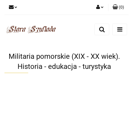
(
0
)
Zaloguj się
Zarejestruj się
Dodaj zgłoszenie
Zgody cookies
Militaria pomorskie (XIX - XX wiek).
Historia - edukacja - turystyka