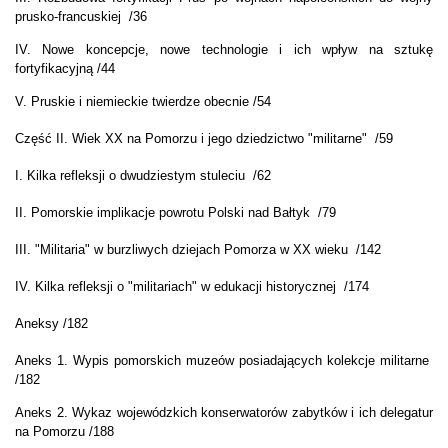
prusko-francuskiej /36
IV. Nowe koncepcje, nowe technologie i ich wpływ na sztukę
fortyfikacyjną /44
V. Pruskie i niemieckie twierdze obecnie /54
Część II. Wiek XX na Pomorzu i jego dziedzictwo "militarne" /59
I. Kilka refleksji o dwudziestym stuleciu /62
II. Pomorskie implikacje powrotu Polski nad Bałtyk /79
III. "Militaria" w burzliwych dziejach Pomorza w XX wieku /142
IV. Kilka refleksji o "militariach" w edukacji historycznej /174
Aneksy /182
Aneks 1. Wypis pomorskich muzeów posiadających kolekcje militarne
/182
Aneks 2. Wykaz wojewódzkich konserwatorów zabytków i ich delegatur
na Pomorzu /188