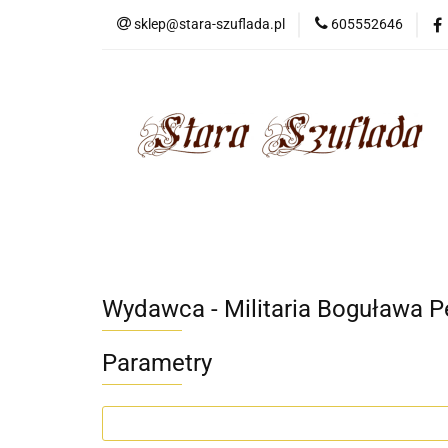
sklep@stara-szuflada.pl
605552646
NOWOŚCI
STA
Wszystkie kategorie
NOWO
Wydawca - Militaria Boguława P
Parametry