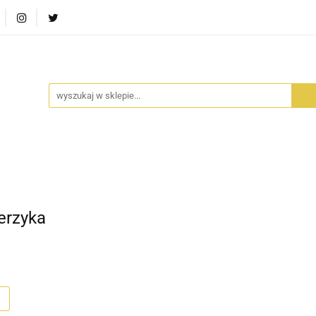
RA SZUFLADA
INFORTEDITION
TETRAGON
AVALO
ŚCI
STARA SZUFLADA
INFORTEDITION
TETRAGO
erzyka