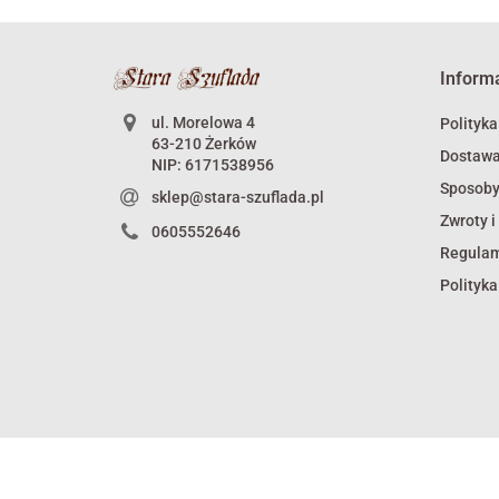
Inform
ul. Morelowa 4
Polityka
63-210 Żerków
Dostaw
NIP: 6171538956
Sposoby
sklep@stara-szuflada.pl
Zwroty i
0605552646
Regula
Polityka