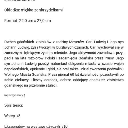
Okładka: miękka ze skrzydełkami
Format: 22,0 cm x 27,0 cm
Dwóch gdań­skich złot­ni­ków z rodziny Mey­erów, Carl Ludwig i jego syn
Johann Ludwig, żyli i two­rzyli w burz­li­wych cza­sach. Carl wycho­wał się w
zamoż­nym, tęt­nią­cym życiem mie­ście. Jego aktyw­ność zawo­dowa przy­
pa­dła na lata roz­bio­rów Pol­ski i zagar­nię­cia Gdań­ska przez Prusy. Jego
syn Johann Ludwig prze­żył nato­miast oblę­że­nia mia­sta w cza­sie wojen
napo­le­oń­skich, epi­de­mie i głód, ale brał także udział two­rze­niu podwa­lin I
Wol­nego Mia­sta Gdań­ska. Przez nie­mal 60 lat dzia­łal­no­ści pozo­sta­wili po
sobie cie­kawy i liczny doro­bek, dobrze odda­jący cha­rak­ter złot­nic­twa
gdań­skiego na prze­ło­mie stu­leci.
(opis wydawcy )
Spis treści:
Wstęp /8
Eksponatów na wystawę użyczyli /10