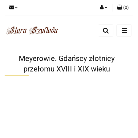
(
0
)
Zaloguj się
Zarejestruj się
Dodaj zgłoszenie
Zgody cookies
Meyerowie. Gdańscy złotnicy
przełomu XVIII i XIX wieku