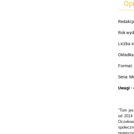
Op
Redakcj
Rok wyd
Liczba s
Okładka
Format: 
Seria: M
Uwagi - 
"Tom jes
od 2014 
Oczekiwa
społeczn
niniejsz