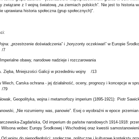
 związane z I wojną światową „na ziemiach polskich”. Nie jest to historia wa
ie uprawiana historia społeczna (grup społecznych)".
ci:
ojna: „przestrzenie doświadczenia” i „horyzonty oczekiwań” w Europie Środ
 /7
 Imperialne obawy, narodowe nadzieje i rozczarowania
A. Zięba, Mniejszości Galicji w przededniu wojny /13
w Wiech, Carska ochrana - jej działalność, oceny, prognozy i koncepcje w spr
 /79
Nowak, Geopolityka, wojna i metamorfozy imperium (1895-1921):
Piotr Sawic
anowski, „Nie rozumiemy was, panowie”. Esej o wyobraźni w epoce
przemia
rczewska-Zagdańska, Od imperium do państw narodowych 1914-1918: przemia
Wilsona wobec Europy Środkowej i Wschodniej oraz kwestii samostanowie
 Od wojny do niepodległości: społeczne, polityczne i kulturowe konteksty pr