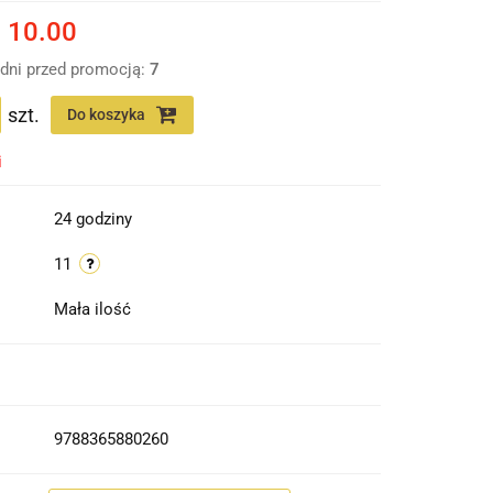
%
10.00
 dni przed promocją:
7
szt.
Do koszyka
i
24 godziny
11
Mała ilość
9788365880260