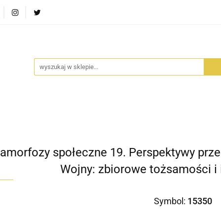
RA SZUFLADA
INFORTEDITION
TETRAGON
AVALO
ŚCI
STARA SZUFLADA
INFORTEDITION
TETRAGO
amorfozy społeczne 19. Perspektywy prze
Wojny: zbiorowe tożsamości i 
Symbol:
15350