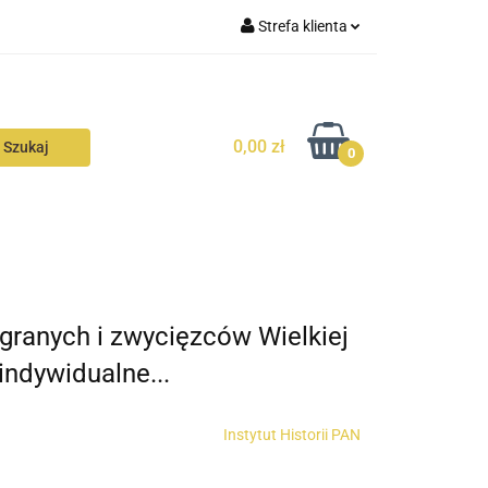
Strefa klienta
N
KONTAKT
Zaloguj się
Zarejestruj się
0,00 zł
Dodaj zgłoszenie
0
Zgody cookies
N
AVALON
KONTAKT
granych i zwycięzców Wielkiej
indywidualne...
Instytut Historii PAN