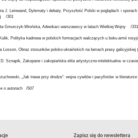
ra J. Leinwand, Dylematy i debaty. Przyszłość Polski w poglądach
i sporach
ej /301
ta Gmurczyk-Wrońska, Adwokaci warszawscy w latach Wielkiej
Wojny /33
Kulik, Polityka kadrowa w polskich formacjach walczących u boku
armii rosy
a Losson, Obraz stosunków polsko-ukraińskich na łamach prasy galicyjskie
D. Sznapik, Zakopane i zakopiańska elita artystyczno-intelektualna
w czasie
uchowski, „Jak trawa przy drodze”: wojna cywilów i pacyfistów
w literaturz
je o autorach /507
acje
Zapisz się do newslettera