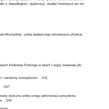
lki o niepodległość, dyplomacji, działań frontowych ani też
kowo-Wschodniej - próba badawczego rekonesansu (Andrzej
awach Królestwa Polskiego w latach I wojny światowej (do
ki i narodziny eurazjanizmu /131
n /207
ny dyskursu politycznego administracji prezydenta
nia /243
zemian