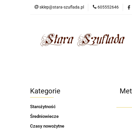
sklep@stara-szuflada.pl
605552646
NOWOŚCI
STA
Wszystkie kategorie
NOWO
Kategorie
Met
Starożytność
Średniowiecze
Czasy nowożytne