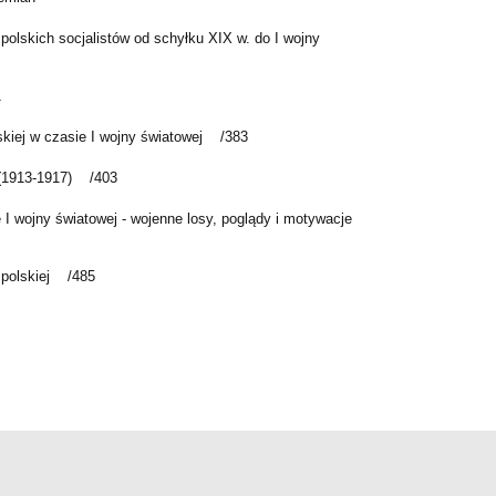
 polskich socjalistów od schyłku XIX w. do I wojny
1
jskiej w czasie I wojny światowej /383
j (1913-1917) /403
 I wojny światowej - wojenne losy, poglądy i motywacje
e polskiej /485