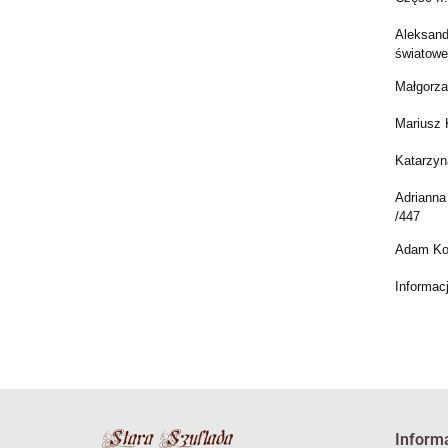
Aleksand
światow
Małgorza
Mariusz 
Katarzyn
Adrianna 
/447
Adam Koż
Informac
Inform