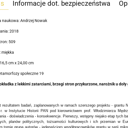
is
Informacje dot. bezpieczeństwa
Opi
a naukowa: Andrzej Nowak
ania: 2018
tron: 509
: miękka
16,5 cm x 24,00 cm
etamorfozy społeczne 19
okładka z lekkimi zatarciami, brzegi stron przykurzone, narożnik u doły
t rezultatem badań, zaplanowanych w ramach szerszego projektu - grantu
r. w Instytucie Historii PAN pod kierownictwem prof. Włodzimierza Mędr
nia - doświadczenia - konsekwencje. Pierwszy, wstępny niejako etap tych b
ych, planów politycznych, tożsamości kulturowych i ich przemian w Eu
ym tomie grupa autorów - jedenaścioro współpracowników grantu w serii mikr