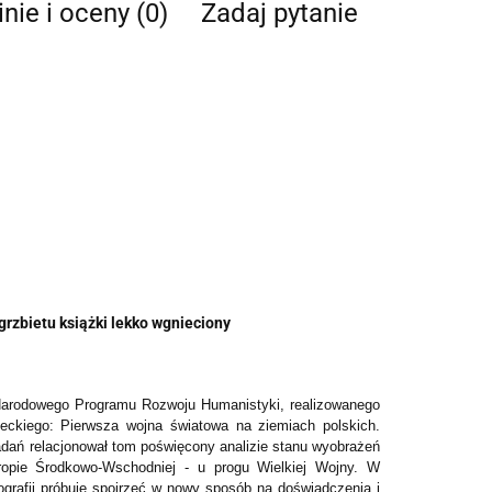
nie i oceny (0)
Zadaj pytanie
 grzbietu książki lekko wgnieciony
 Narodowego Programu Rozwoju Humanistyki, realizowanego
zeckiego: Pierwsza wojna światowa na ziemiach polskich.
adań relacjonował tom poświęcony analizie stanu wyobrażeń
ropie Środkowo-Wschodniej - u progu Wielkiej Wojny.
W
ografii próbuje spojrzeć w nowy sposób na doświadczenia i