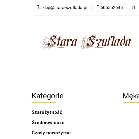
sklep@stara-szuflada.pl
605552646
NOWOŚCI
STA
Wszystkie kategorie
NOWO
Kategorie
Męka
Starożytność
Średniowiecze
Czasy nowożytne