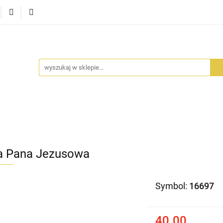
RA SZUFLADA
INFORTEDITION
TETRAGON
AVALO
ŚCI
STARA SZUFLADA
INFORTEDITION
TETRAGO
 Pana Jezusowa
Symbol:
16697
40.00