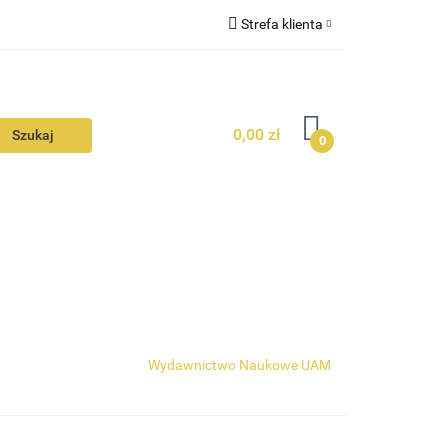
Strefa klienta
N
KONTAKT
Zaloguj się
Zarejestruj się
0,00 zł
Dodaj zgłoszenie
0
Zgody cookies
N
AVALON
KONTAKT
Wydawnictwo Naukowe UAM