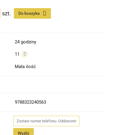
szt.
Do koszyka
24 godziny
11
Mała ilość
9788323240563
Wyślij