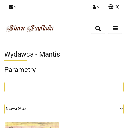
(
0
)
Zaloguj się
Zarejestruj się
Dodaj zgłoszenie
Zgody cookies
Wydawca - Mantis
Parametry