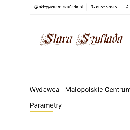
sklep@stara-szuflada.pl
605552646
NOWOŚCI
STA
Wszystkie kategorie
NOWO
Wydawca - Małopolskie Centru
Parametry