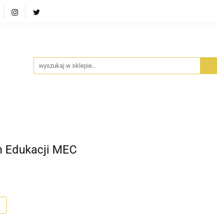
RA SZUFLADA
INFORTEDITION
TETRAGON
AVALO
ŚCI
STARA SZUFLADA
INFORTEDITION
TETRAGO
m Edukacji MEC