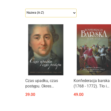
Produkt niedostępny
Produkt niedostępny
Czas upadku, czas
Konfederacja barska
postępu. Okres
(1768 - 1772). Tło i
stanisławowski 1764 -
dziedzictwo
39.00
49.00
1795