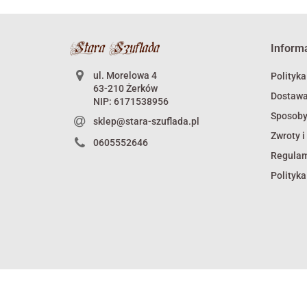
Inform
ul. Morelowa 4
Polityka
63-210 Żerków
Dostaw
NIP: 6171538956
Sposoby
sklep@stara-szuflada.pl
Zwroty i
0605552646
Regula
Polityka