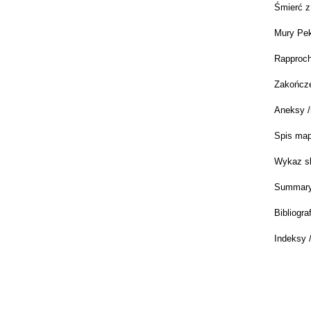
Śmierć z
Mury Pek
Rapproch
Zakończe
Aneksy /
Spis map
Wykaz sk
Summary
Bibliogra
Indeksy 