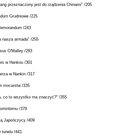
ang przeznaczony jest do rządzenia Chinami" /205
dum Grudniowe /225
emorandum /243
 nasza armada" /255
sus O'Malley /283
is w Hankou /301
derza w Nankin /317
m mocarstw /335
, co to wszystko ma znaczyć?" /355
ominternu /379
ą Japończycy /409
 tunelu /441