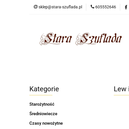
sklep@stara-szuflada.pl
605552646
NOWOŚCI
STA
Wszystkie kategorie
NOWO
Kategorie
Lew 
Starożytność
Średniowiecze
Czasy nowożytne