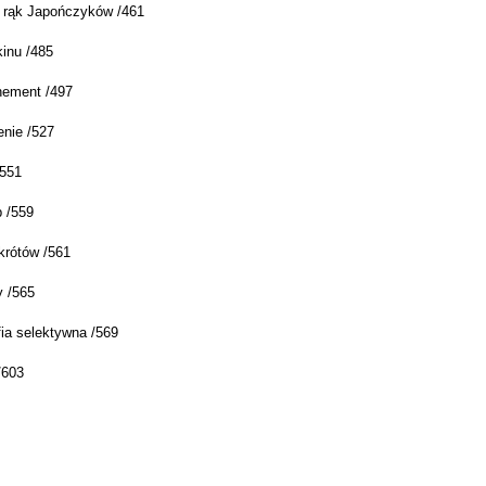
 rąk Japończyków /461
inu /485
ement /497
nie /527
551
 /559
rótów /561
 /565
fia selektywna /569
/603