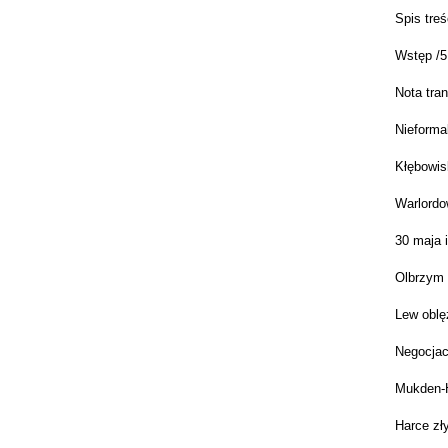
Spis treś
Wstęp /5
Nota tra
Nieforma
Kłębowis
Warlordow
30 maja 
Olbrzym 
Lew oblę
Negocjac
Mukden-
Harce zł