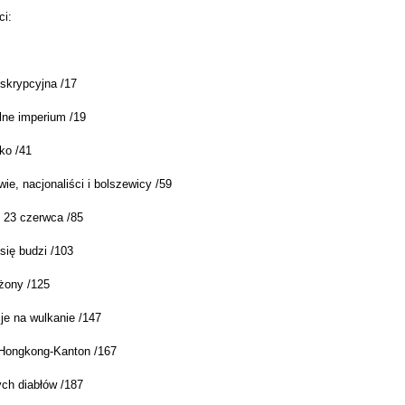
ci:
nskrypcyjna /17
lne imperium /19
ko /41
ie, nacjonaliści i bolszewicy /59
i 23 czerwca /85
się budzi /103
żony /125
je na wulkanie /147
Hongkong-Kanton /167
ych diabłów /187