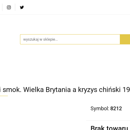
RA SZUFLADA
INFORTEDITION
TETRAGON
AVALO
ŚCI
STARA SZUFLADA
INFORTEDITION
TETRAGO
i smok. Wielka Brytania a kryzys chiński 1
Symbol:
8212
Brak towaru