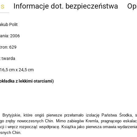
is
Informacje dot. bezpieczeństwa
Opi
akub Polit
ania: 2006
tron: 629
: twarda
16,5 cm x 24,5 cm
okładka z lekkimi otarciami)
 Brytyjskie, które ongiś pierwsze przełamało izolację Państwa Środka,
go zręby nowoczesnych Chin. Mimo zabiegów Kremla, pragnącego eskalacji
acji i wręcz rozpocząć współpracę. Książka jako pierwsza omawia wydarzenia, 
snych Chin.