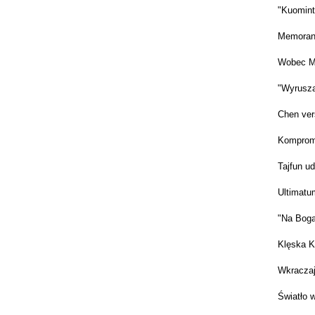
"Kuomint
Memoran
Wobec M
"Wyrusza
Chen ver
Komprom
Tajfun u
Ultimatu
"Na Boga
Klęska K
Wkraczaj
Światło w