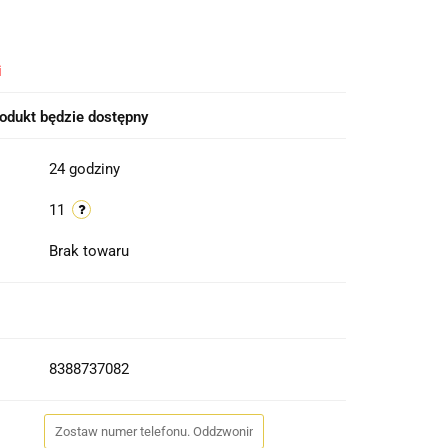
i
odukt będzie dostępny
24 godziny
11
Brak towaru
8388737082