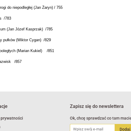
rogi do niepodległej (Jan Żaryn) / 755
s /783
ium (Jan Józef Kasprzak) /785
 pułków (Wiktor Cygan) /829
poległych (Marian Kukiel) /851
azwisk /857
acje
Zapisz się do newslettera
 prywatności
Ok, chcę sprawdzać co tam macie
a