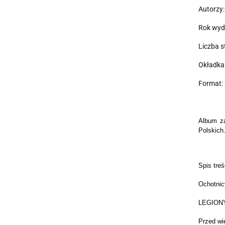
Autorzy:
Rok wyd
Liczba s
Okładka
Format: 
Album za
Polskich
Spis treś
Ochotnic
LEGIONY
Przed wi