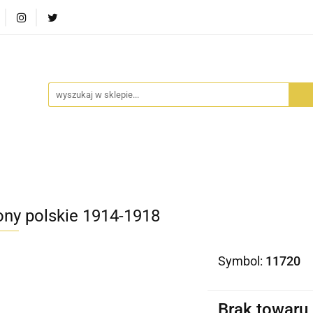
RA SZUFLADA
INFORTEDITION
TETRAGON
AVALO
ŚCI
STARA SZUFLADA
INFORTEDITION
TETRAGO
ony polskie 1914-1918
Symbol:
11720
Brak towaru