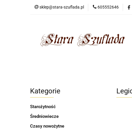
sklep@stara-szuflada.pl
605552646
NOWOŚCI
STA
Wszystkie kategorie
NOWO
Kategorie
Legi
Starożytność
Średniowiecze
Czasy nowożytne