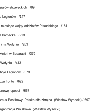
ziałów strzeleckich /89
e Legionów /147
 miesiące wojny oddziałów Piłsudskiego /181
a karpacka /219
 i na Wołyniu /263
inie i w Besarabii /379
 Wołyniu /413
 boje Legionów /579
czu frontu /629
ionowej epopei /657
orpus Posiłkowy. Polska siła zbrojna (Wiesław Wysocki) / 697
rganizacja Wojskowa (Wiesław Wysocki)