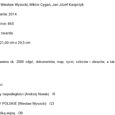
 Wiesław Wysocki, Wiktor Cygan, Jan Józef Kasprzyk
ania: 2014
tron: 865
: twarda
21,00 cm x 29,5 cm
wiera ok. 2000 zdjęć, dokumentów, map, rycin, szkiców i obrazów, a takż
.
ci:
y niepodległości (Andrzej Nowak) /9
 POLSKIE (Wiesław Wysocki) /13
elką wojną /39