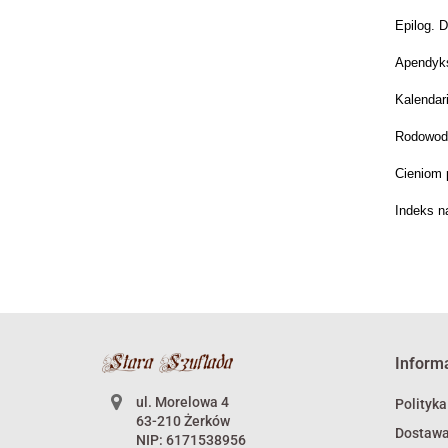
Epilog. D
Apendyk
Kalendar
Rodowody
Cieniom 
Indeks n
Inform
ul. Morelowa 4
Polityka
63-210 Żerków
Dostaw
NIP: 6171538956