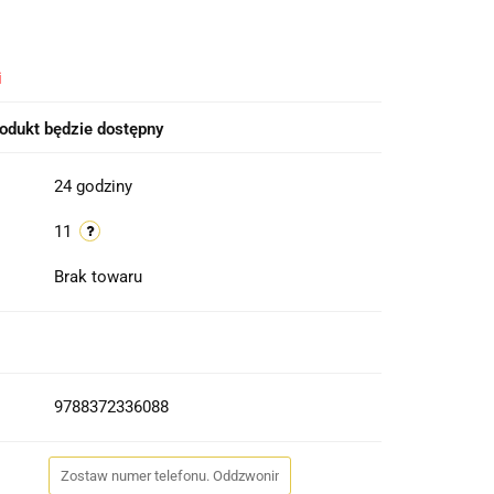
i
odukt będzie dostępny
24 godziny
11
Brak towaru
9788372336088