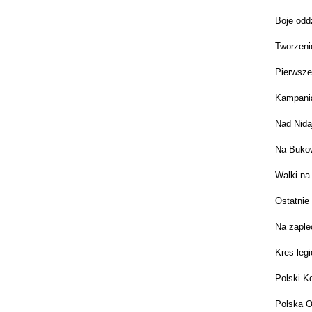
Boje odd
Tworzeni
Pierwsze
Kampani
Nad Nidą
Na Bukow
Walki na
Ostatnie
Na zaple
Kres leg
Polski K
Polska O