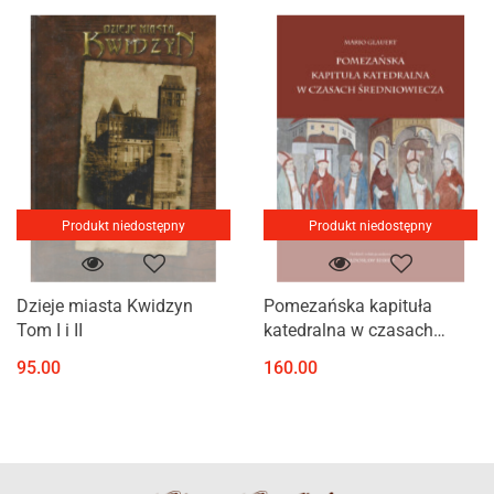
Produkt niedostępny
Produkt niedostępny
Dzieje miasta Kwidzyn
Pomezańska kapituła
Tom I i II
katedralna w czasach
średniowiecza (1284-1527)
95.00
160.00