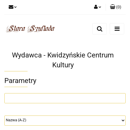
(
0
)
Zaloguj się
Zarejestruj się
Dodaj zgłoszenie
Zgody cookies
Wydawca - Kwidzyńskie Centrum
Kultury
Parametry