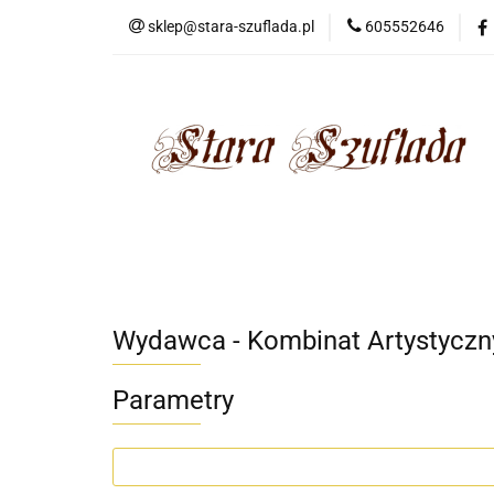
sklep@stara-szuflada.pl
605552646
NOWOŚCI
STA
Wszystkie kategorie
NOWO
Wydawca - Kombinat Artystyczn
Parametry