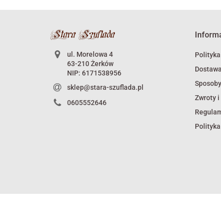
w czasach Wojny
Trzydziesto
Inform
ul. Morelowa 4
Polityka
63-210 Żerków
Dostaw
NIP: 6171538956
Sposoby
sklep@stara-szuflada.pl
Zwroty i
0605552646
Regula
Polityka