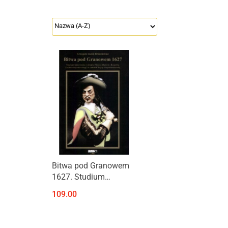
Produkt niedostępny
Bitwa pod Granowem
1627. Studium
historyczne z dziejów
109.00
Nowej Marchii i
Księstwa
Zachodniopomorskiego