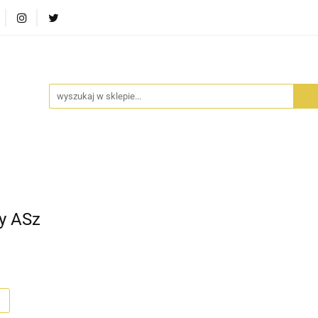
RA SZUFLADA
INFORTEDITION
TETRAGON
AVALO
ŚCI
STARA SZUFLADA
INFORTEDITION
TETRAGO
y ASz