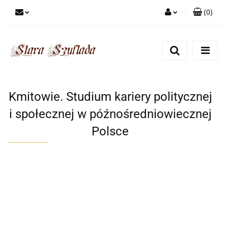
(
0
)
Zaloguj się
Zarejestruj się
Dodaj zgłoszenie
Zgody cookies
Kmitowie. Studium kariery politycznej
i społecznej w późnośredniowiecznej
Polsce