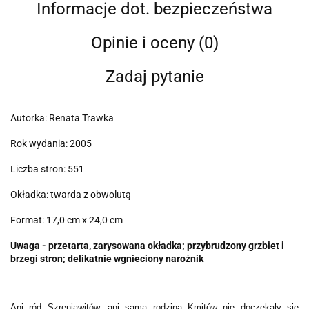
Informacje dot. bezpieczeństwa
Opinie i oceny (0)
Zadaj pytanie
Autorka: Renata Trawka
Rok wydania: 2005
Liczba stron: 551
Okładka: twarda z obwolutą
Format: 17,0 cm x 24,0 cm
Uwaga - przetarta, zarysowana okładka; przybrudzony grzbiet i
brzegi stron; delikatnie wgnieciony narożnik
Ani ród Szreniawitów, ani sama rodzina Kmitów nie doczekały się