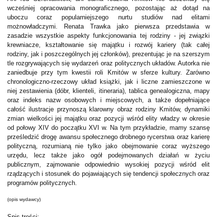
wcześniej opracowania monograficznego, pozostając aż dotąd na
uboczu coraz popularniejszego nurtu studiów nad elitami
możnowładczymi. Renata Trawka jako pierwsza przedstawia w
zasadzie wszystkie aspekty funkcjonowania tej rodziny - jej związki
krewniacze, kształtowanie się majątku i rozwój kariery (tak całej
rodziny, jak i poszczególnych jej członków), prezentując je na szerszym
tle rozgrywających się wydarzeń oraz politycznych układów. Autorka nie
zaniedbuje przy tym kwestii roli Kmitów w sferze kultury. Zarówno
chronologiczno-rzeczowy układ książki, jak i liczne zamieszczone w
niej zestawienia (dóbr, klienteli, itineraria), tablica genealogiczna, mapy
oraz indeks nazw osobowych i miejscowych, a także dopełniające
całość ilustracje przynoszą klarowny obraz rodziny Kmitów, dynamiki
zmian wielkości jej majątku oraz pozycji wśród elity władzy w okresie
od połowy XIV do początku XVI w. Na tym przykładzie, mamy szansę
prześledzić drogę awansu społecznego drobnego rycerstwa oraz karierę
polityczną, rozumianą nie tylko jako obejmowanie coraz wyższego
urzędu, lecz także jako ogół podejmowanych działań w życiu
publicznym, zajmowanie odpowiednio wysokiej pozycji wśród elit
rządzących i stosunek do pojawiających się tendencji społecznych oraz
programów politycznych.
(opis wydawcy)
Spis treści: