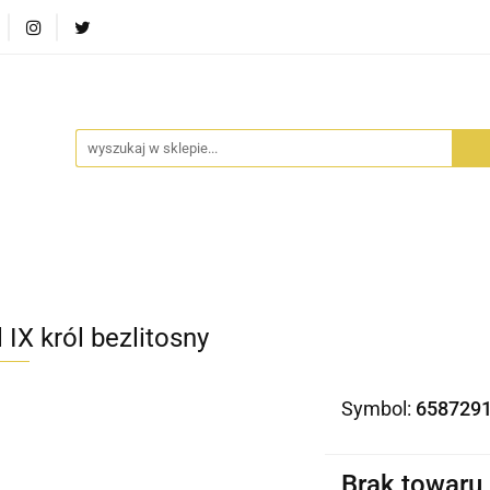
RA SZUFLADA
INFORTEDITION
TETRAGON
AVALO
ŚCI
STARA SZUFLADA
INFORTEDITION
TETRAGO
 IX król bezlitosny
Symbol:
658729
Brak towaru