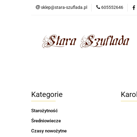
sklep@stara-szuflada.pl
605552646
NOWOŚCI
STA
Wszystkie kategorie
NOWO
Kategorie
Karol
Starożytność
Średniowiecze
Czasy nowożytne