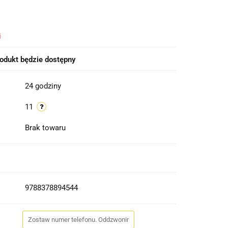
i
odukt będzie dostępny
24 godziny
11
Brak towaru
9788378894544