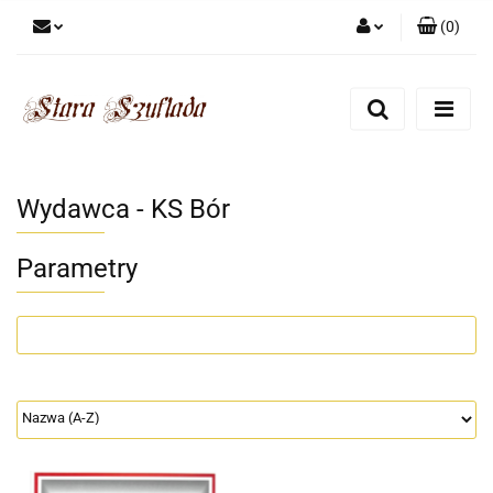
(
0
)
Zaloguj się
Zarejestruj się
Dodaj zgłoszenie
Zgody cookies
Wydawca - KS Bór
Parametry