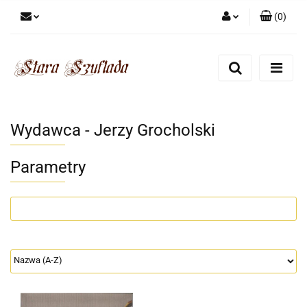
(
0
)
Zaloguj się
Zarejestruj się
Dodaj zgłoszenie
Zgody cookies
Wydawca - Jerzy Grocholski
Parametry