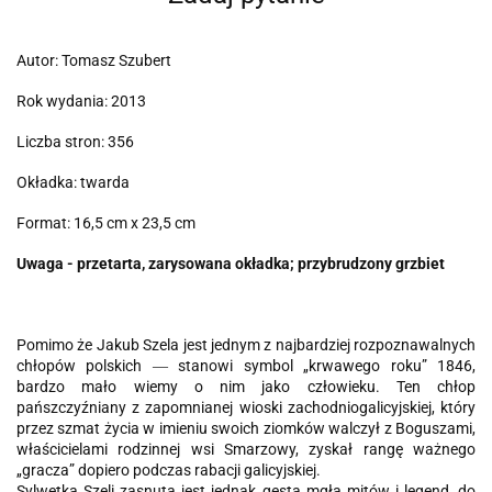
Autor: Tomasz Szubert
Rok wydania: 2013
Liczba stron: 356
Okładka: twarda
Format: 16,5 cm x 23,5 cm
Uwaga - przetarta, zarysowana okładka; przybrudzony grzbiet
Pomimo że Jakub Szela jest jednym z najbardziej rozpoznawalnych
chłopów polskich ― stanowi symbol „krwawego roku” 1846,
bardzo mało wiemy o nim jako człowieku. Ten chłop
pańszczyźniany z zapomnianej wioski zachodniogalicyjskiej, który
przez szmat życia w imieniu swoich ziomków walczył z Boguszami,
właścicielami rodzinnej wsi Smarzowy, zyskał rangę ważnego
„gracza” dopiero podczas rabacji galicyjskiej.
Sylwetka Szeli zasnuta jest jednak gęstą mgłą mitów i legend, do