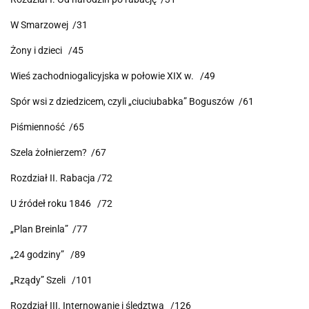
W Smarzowej /31
Żony i dzieci /45
Wieś zachodniogalicyjska w połowie XIX w. /49
Spór wsi z dziedzicem, czyli „ciuciubabka” Boguszów /61
Piśmienność /65
Szela żołnierzem? /67
Rozdział II. Rabacja /72
U źródeł roku 1846 /72
„Plan Breinla” /77
„24 godziny” /89
„Rządy” Szeli /101
Rozdział III. Internowanie i śledztwa /126