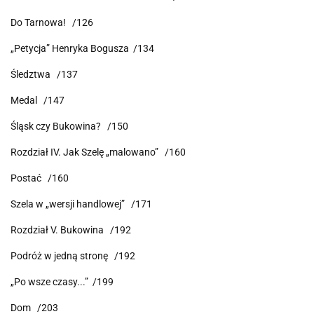
Do Tarnowa! /126
„Petycja” Henryka Bogusza /134
Śledztwa /137
Medal /147
Śląsk czy Bukowina? /150
Rozdział IV. Jak Szelę „malowano” /160
Postać /160
Szela w „wersji handlowej” /171
Rozdział V. Bukowina /192
Podróż w jedną stronę /192
„Po wsze czasy...” /199
Dom /203