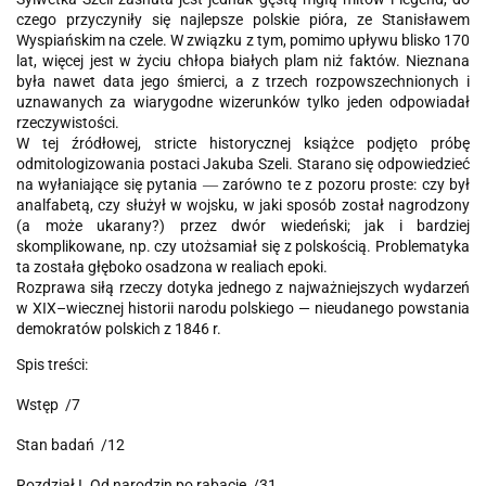
czego przyczyniły się najlepsze polskie pióra, ze Stanisławem
Wyspiańskim na czele. W związku z tym, pomimo upływu blisko 170
lat, więcej jest w życiu chłopa białych plam niż faktów. Nieznana
była nawet data jego śmierci, a z trzech rozpowszechnionych i
uznawanych za wiarygodne wizerunków tylko jeden odpowiadał
rzeczywistości.
W tej źródłowej, stricte historycznej książce podjęto próbę
odmitologizowania postaci Jakuba Szeli. Starano się odpowiedzieć
na wyłaniające się pytania ― zarówno te z pozoru proste: czy był
analfabetą, czy służył w wojsku, w jaki sposób został nagrodzony
(a może ukarany?) przez dwór wiedeński; jak i bardziej
skomplikowane, np. czy utożsamiał się z polskością. Problematyka
ta została głęboko osadzona w realiach epoki.
Rozprawa siłą rzeczy dotyka jednego z najważniejszych wydarzeń
w XIX–wiecznej historii narodu polskiego — nieudanego powstania
demokratów polskich z 1846 r.
Spis treści:
Wstęp /7
Stan badań /12
Rozdział I. Od narodzin po rabację /31