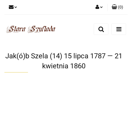
(
0
)
Zaloguj się
Zarejestruj się
Dodaj zgłoszenie
Zgody cookies
Jak(ó)b Szela (14) 15 lipca 1787 — 21
kwietnia 1860