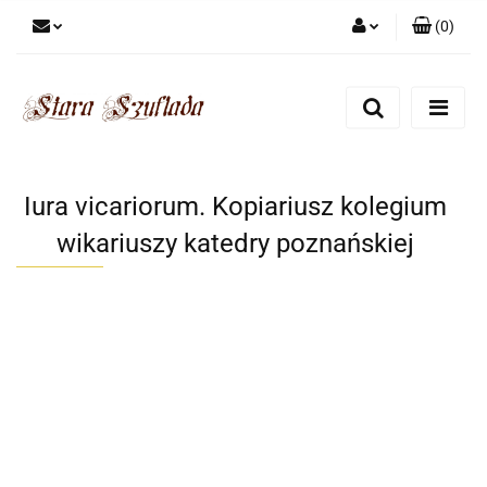
(
0
)
Zaloguj się
Zarejestruj się
Dodaj zgłoszenie
Zgody cookies
Iura vicariorum. Kopiariusz kolegium
wikariuszy katedry poznańskiej