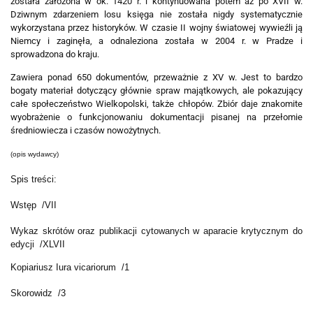
została założona w ok. 1420 r. i kontynuowana potem aż po XVII w.
Dziwnym zdarzeniem losu księga nie została nigdy systematycznie
wykorzystana przez historyków. W czasie II wojny światowej wywieźli ją
Niemcy i zaginęła, a odnaleziona została w 2004 r. w Pradze i
sprowadzona do kraju.
Zawiera ponad 650 dokumentów, przeważnie z XV w. Jest to bardzo
bogaty materiał dotyczący głównie spraw majątkowych, ale pokazujący
całe społeczeństwo Wielkopolski, także chłopów. Zbiór daje znakomite
wyobrażenie o funkcjonowaniu dokumentacji pisanej na przełomie
średniowiecza i czasów nowożytnych.
(opis wydawcy)
Spis treści:
Wstęp /VII
Wykaz skrótów oraz publikacji cytowanych w aparacie krytycznym do
edycji /XLVII
Kopiariusz Iura vicariorum /1
Skorowidz /3