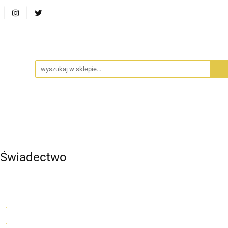
RA SZUFLADA
INFORTEDITION
TETRAGON
AVALO
ŚCI
STARA SZUFLADA
INFORTEDITION
TETRAGO
 Świadectwo