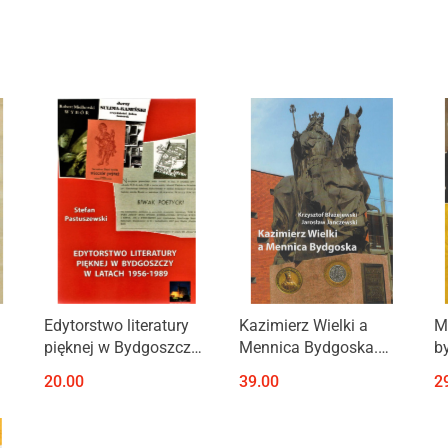
Produkt niedostępny
Produkt niedostępny
Edytorstwo literatury
Kazimierz Wielki a
M
pięknej w Bydgoszczy
Mennica Bydgoska.
b
w latach 1956-1989
Katalog monet i medali
w
20.00
39.00
2
 II