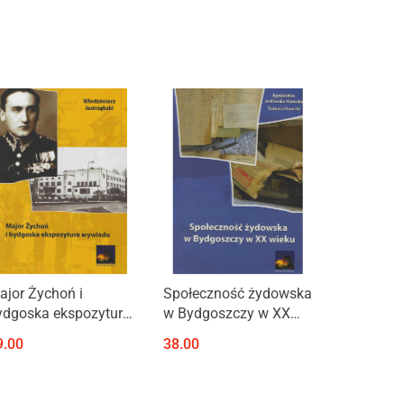
Produkt niedostępny
Produkt niedostępny
ajor Żychoń i
Społeczność żydowska
ydgoska ekspozytura
w Bydgoszczy w XX
ywiadu
wieku
9.00
38.00