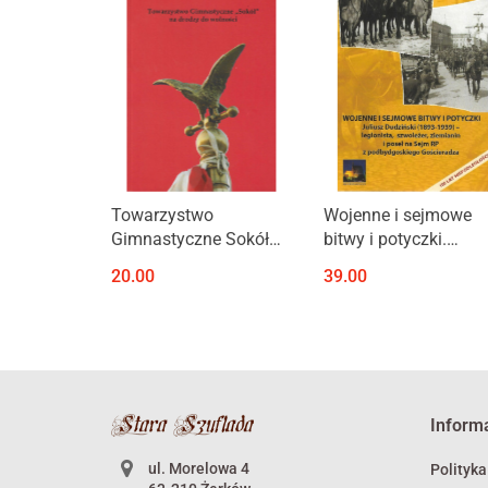
Produkt niedostępny
Produkt niedostępny
Towarzystwo
Wojenne i sejmowe
Gimnastyczne Sokół
bitwy i potyczki.
na drodze do wolności
Juliusz Dudziński
20.00
39.00
(1893-1939) -
legionista, szwoleżer,
ziemianin i poseł na
Sejm RP...
Inform
ul. Morelowa 4
Polityka