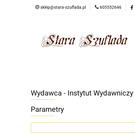
sklep@stara-szuflada.pl
605552646
NOWOŚCI
STA
Wszystkie kategorie
NOWO
Wydawca - Instytut Wydawniczy
Parametry