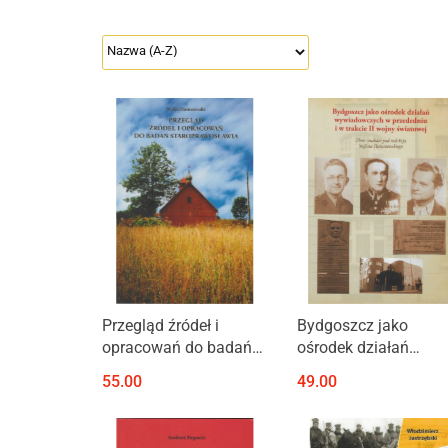
Produkt niedostępny
Przegląd źródeł i
Bydgoszcz jako
opracowań do badań
ośrodek działań
staroprawosławia
wywiadowczych w
55.00
49.00
przededniu i w trakcie
wojny światowej