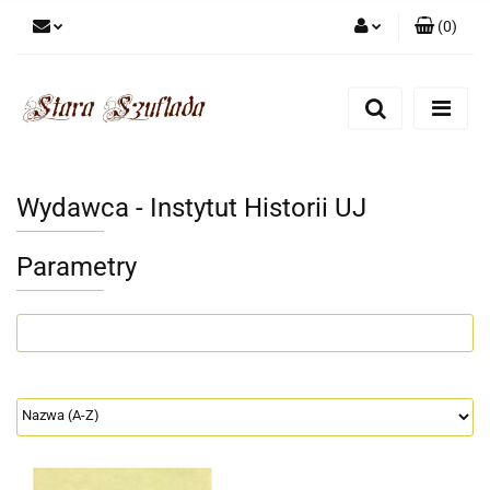
(
0
)
Zaloguj się
Zarejestruj się
Dodaj zgłoszenie
Zgody cookies
Wydawca - Instytut Historii UJ
Parametry