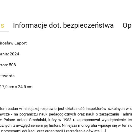
is
Informacje dot. bezpieczeństwa
Opi
Mirosław Łaport
ania: 2024
tron: 508
: twarda
17,0 cm x 24,5 cm
em badań w niniejszej rozprawie jest działalność inspektorów szkolnych w do
awcze - na pograniczu nauk pedagogicznych oraz nauk o zarządzaniu i admin
w Polsce Antoni Smołalski, który w 1983 r. zaproponował wyodrębnienie teor
znych, z uwzględnieniem jej historii. Niniejsza monografia wpisuje się w ten 
z procesami edukacji oraz organizacji i zarządzania oświatą. [...]