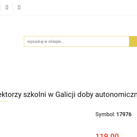
RA SZUFLADA
INFORTEDITION
TETRAGON
AVALO
ŚCI
STARA SZUFLADA
INFORTEDITION
TETRAGO
ektorzy szkolni w Galicji doby autonomiczn
Symbol:
17976
119.00