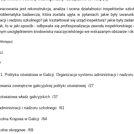
racowania jest rekonstrukcja, analiza i ocena działalności inspektorów szko
roblematyka badawcza, która została ujęta w pytaniach: jakie były uwarunk
acji i nadzoru szkolnego? jak kształtował się urząd inspektora? jakie były zadan
 tak, to w jaki sposób - odbywała się profesjonalizacja zawodu inspektorskiego
nym uwzględnienim środowiska nauczycielskiego we wskazanym obszarze i ok
 Wstępu)
ci:
7
1. Polityka oświatowa w Galicji. Organizacja systemu administracji i nadzor
wania zewnętrzne galicyjskiej polityki oświatowej /27
 oświatowa władz galicyjskich /37
dministracji i nadzoru szkolnego /61
olna Krajowa w Galicji /64
olne okręgowe /69