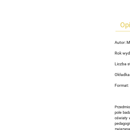
Op
Autor: 
Rok wyd
Liczba s
Okładka
Format: 
Przedmiot
pole bad
oświaty 
pedagogic
związana 