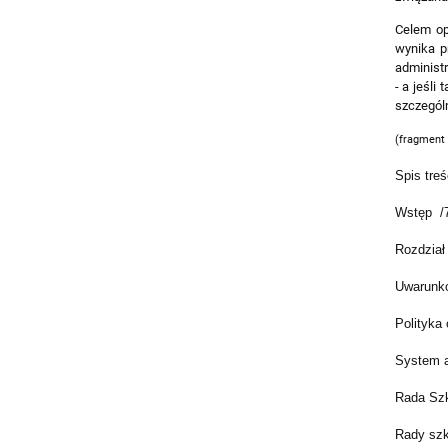
Celem op
wynika p
administr
- a jeśli
szczegól
(fragment
Spis treś
Wstęp /
Rozdział 
Uwarunko
Polityka
System a
Rada Szk
Rady szk