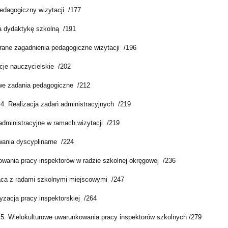
edagogiczny wizytacji /177
 dydaktykę szkolną /191
rane zagadnienia pedagogiczne wizytacji /196
cje nauczycielskie /202
e zadania pedagogiczne /212
 4. Realizacja zadań administracyjnych /219
administracyjne w ramach wizytacji /219
ania dyscyplinarne /224
wania pracy inspektorów w radzie szkolnej okręgowej /236
ca z radami szkolnymi miejscowymi /247
yzacja pracy inspektorskiej /264
 5. Wielokulturowe uwarunkowania pracy inspektorów szkolnych /279