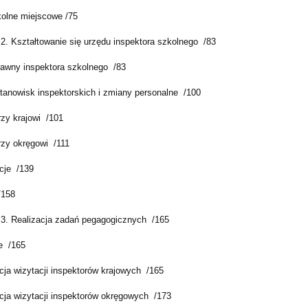
olne miejscowe /75
 2. Kształtowanie się urzędu inspektora szkolnego /83
rawny inspektora szkolnego /83
tanowisk inspektorskich i zmiany personalne /100
rzy krajowi /101
rzy okręgowi /111
acje /139
/158
 3. Realizacja zadań pegagogicznych /165
e /165
cja wizytacji inspektorów krajowych /165
cja wizytacji inspektorów okręgowych /173