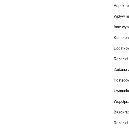
Aspekt p
Wpływ na
Inne wyb
Konferen
Dodatkow
Rozdział
Zadania 
Postępow
Uwarunko
Współpra
Biurokrat
Rozdział