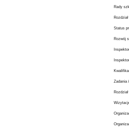
Rady szk
Rozdział
Status p
Rozwój s
Inspekto
Inspekto
Kwalifik
Zadania 
Rozdział
Wizytacj
Organiza
Organiza