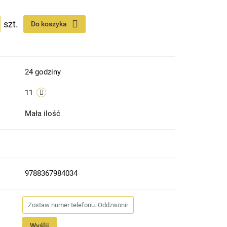
szt.
Do koszyka
24 godziny
11
Mała ilość
9788367984034
Wyślij