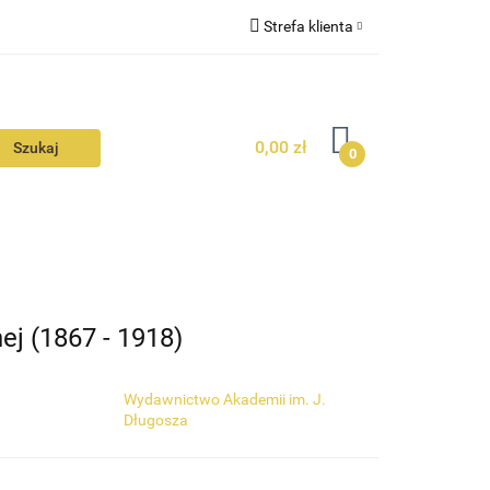
Strefa klienta
N
KONTAKT
Zaloguj się
Zarejestruj się
0,00 zł
Dodaj zgłoszenie
0
Zgody cookies
N
AVALON
KONTAKT
ej (1867 - 1918)
Wydawnictwo Akademii im. J.
Długosza