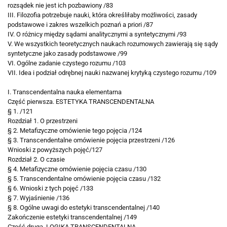
rozsądek nie jest ich pozbawiony /83
III. Filozofia potrzebuje nauki, która określiłaby
możliwości, zasady
podstawowe i zakres wszelkich poznań a priori /87
IV. O różnicy między sądami analitycznymi a syntetycznymi /93
V. We wszystkich teoretycznych naukach rozumowych zawierają się sądy
syntetyczne jako zasady
podstawowe /99
VI. Ogólne zadanie czystego rozumu /103
VII. Idea i podział odrębnej nauki nazwanej krytyką czystego rozumu /109
I. Transcendentalna nauka elementarna
Część pierwsza. ESTETYKA TRANSCENDENTALNA
§ 1. /121
Rozdział 1. O przestrzeni
§ 2. Metafizyczne omówienie tego pojęcia /124
§ 3. Transcendentalne omówienie pojęcia przestrzeni /126
Wnioski z powyższych pojęć/127
Rozdział 2. O czasie
§ 4. Metafizyczne omówienie pojęcia czasu /130
§ 5. Transcendentalne omówienie pojęcia czasu /132
§ 6. Wnioski z tych pojęć /133
§ 7. Wyjaśnienie /136
§ 8. Ogólne uwagi do estetyki transcendentalnej /140
Zakończenie estetyki transcendentalnej /149
Część druga. LOGIKA TRANSCENDENTALNA