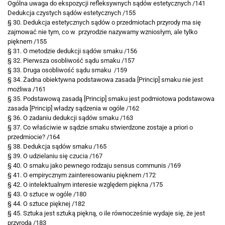
Ogólna uwaga do ekspozycji refleksywnych sądów estetycznych /141
Dedukcja czystych sądów estetycznych /155
§ 30. Dedukcja estetycznych sądów o przedmiotach przyrody ma się
zajmować nie tym, co w przyrodzie nazywamy wzniosłym, ale tylko
pięknem /155
§ 31. O metodzie dedukcji sądów smaku /156
§ 32. Pierwsza osobliwość sądu smaku /157
§ 33. Druga osobliwość sądu smaku /159
§ 34. Żadna obiektywna podstawowa zasada [Princip] smaku nie jest
możliwa /161
§ 35. Podstawową zasadą [Princip] smaku jest podmiotowa podstawowa
zasada [Princip] władzy sądzenia w ogóle /162
§ 36. O zadaniu dedukcji sądów smaku /163
§ 37. Co właściwie w sądzie smaku stwierdzone zostaje a priori o
przedmiocie? /164
§ 38. Dedukcja sądów smaku /165
§ 39. O udzielaniu się czucia /167
§ 40. O smaku jako pewnego rodzaju sensus communis /169
§ 41. O empirycznym zainteresowaniu pięknem /172
§ 42. O intelektualnym interesie względem piękna /175
§ 43. O sztuce w ogóle /180
§ 44. O sztuce pięknej /182
§ 45. Sztuka jest sztuką piękną, o ile równocześnie wydaje się, że jest
przyrodą /183