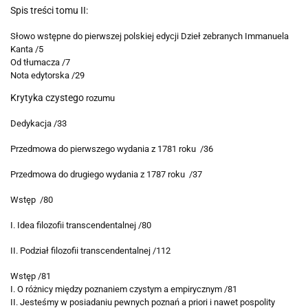
Spis treści tomu II:
Słowo wstępne do pierwszej polskiej edycji Dzieł zebranych
Immanuela
Kanta /5
Od tłumacza /7
Nota edytorska /29
Krytyka czystego
rozumu
Dedykacja /33
Przedmowa do pierwszego wydania z 1781 roku /36
Przedmowa do drugiego wydania z 1787 roku /37
Wstęp /80
I. Idea filozofii transcendentalnej /80
II. Podział filozofii transcendentalnej /112
Wstęp /81
I. O różnicy między poznaniem czystym a empirycznym /81
II. Jesteśmy w posiadaniu pewnych poznań a priori
i nawet pospolity