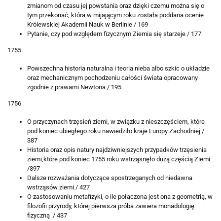
zmianom od czasu jej powstania oraz dzięki czemu można się o
tym przekonać, która w mijającym roku została poddana ocenie
Królewskiej Akademii Nauk w Berlinie / 169
Pytanie, czy pod względem fizycznym Ziemia się starzeje / 177
1755
Powszechna historia naturalna i teoria nieba albo szkic o układzie
oraz mechanicznym pochodzeniu całości świata opracowany
zgodnie z prawami Newtona / 195
1756
O przyczynach trzęsień ziemi, w związku z nieszczęściem, które
pod koniec ubiegłego roku nawiedziło kraje Europy Zachodniej /
387
Historia oraz opis natury najdziwniejszych przypadków trzęsienia
ziemi,które pod koniec 1755 roku wstrząsnęło dużą częścią Ziemi
/397
Dalsze rozważania dotyczące spostrzeganych od niedawna
wstrząsów ziemi / 427
O zastosowaniu metafizyki, o ile połączona jest ona z geometrią, w
filozofii przyrody, której pierwsza próba zawiera monadologię
fizyczną / 437