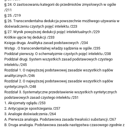
§ 24. O zastosowaniu kategorii do przedmiotów zmysłowych w ogóle
/211
§ 25. /219
§ 26. Transcendentalna dedukcja powszechnie możliwego używania w
doświadczeniu czystych pojęć
intelektu /223
§ 27. Wynik powyższej dedukcji pojęć intelektualnych /229
Krótkie ujęcie tej dedukcji /233
Księga druga. Analityka zasad podstawowych /234
Wstęp . O transcendentalnej władzy sądzenia w ogóle /235
Poddział pierwszy. O schematyzmie czystych
pojęć intelektu /238
Poddział drugi. System wszystkich zasad podstawowych czystego
intelektu /245
Rozdział 1. O najwyższej podstawowej zasadzie wszystkich sądów
analitycznych /246
Rozdział 2. O najwyższej podstawowej zasadzie wszystkich sądów
syntetycznych /248
Rozdział 3. Systematyczne przedstawienie
wszystkich syntetycznych
podstawowych zasad
czystego intelektu /251
1. Aksjomaty oglądu /253
2. Antycypacje spostrzegania /257
3. Analogie doświadczenia /264
A. Pierwsza analogia. Podstawowa zasada
trwałości substancji /267
B. Druga analogia. Podstawowa zasada następstwa czasowego zgodnie z