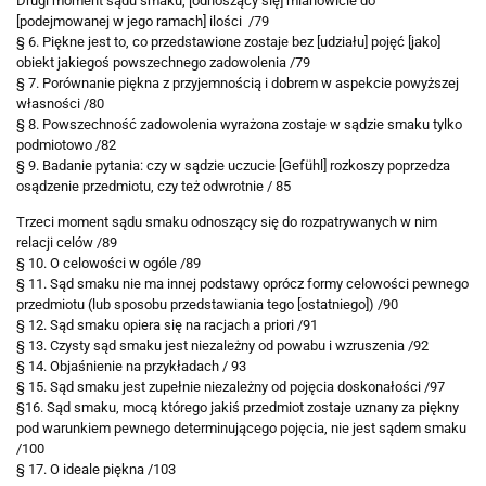
Drugi moment sądu smaku, [odnoszący się] mianowicie do
[podejmowanej w jego ramach] ilości /79
§ 6. Piękne jest to, co przedstawione zostaje bez [udziału] pojęć [jako]
obiekt jakiegoś powszechnego zadowolenia /79
§ 7. Porównanie piękna z przyjemnością i dobrem w aspekcie powyższej
własności /80
§ 8. Powszechność zadowolenia wyrażona zostaje w sądzie smaku tylko
podmiotowo /82
§ 9. Badanie pytania: czy w sądzie uczucie [Gefühl] rozkoszy poprzedza
osądzenie przedmiotu, czy też odwrotnie / 85
Trzeci moment sądu smaku odnoszący się do rozpatrywanych
w nim
relacji celów /89
§ 10. O celowości w ogóle /89
§ 11. Sąd smaku nie ma innej podstawy oprócz formy celowości pewnego
przedmiotu (lub sposobu przedstawiania tego [ostatniego]) /90
§ 12. Sąd smaku opiera się na racjach a priori /91
§ 13. Czysty sąd smaku jest niezależny od powabu i wzruszenia /92
§ 14. Objaśnienie na przykładach / 93
§ 15. Sąd smaku jest zupełnie niezależny od pojęcia doskonałości /97
§16. Sąd smaku, mocą którego jakiś przedmiot zostaje uznany
za piękny
pod warunkiem pewnego determinującego pojęcia, nie jest
sądem smaku
/100
§ 17. O ideale piękna /103