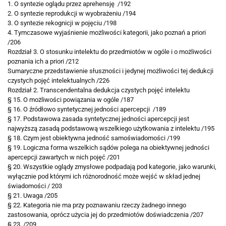
1. O syntezie oglądu przez aprehensję /192
2. O syntezie reprodukcji w wyobrażeniu /194
3. O syntezie rekognicji w pojęciu /198
4. Tymczasowe wyjaśnienie możliwości kategorii,
jako poznań a priori
/206
Rozdział 3. O stosunku intelektu do przedmiotów
w ogóle i o możliwości
poznania ich a priori /212
Sumaryczne przedstawienie słuszności i jedynej
możliwości tej dedukcji
czystych pojęć intelektualnych /226
Rozdział 2. Transcendentalna dedukcja czystych pojęć
intelektu
§ 15. O możliwości powiązania w ogóle /187
§ 16. O źródłowo syntetycznej jedności apercepcji /189
§ 17. Podstawowa zasada syntetycznej jedności apercepcji jest
najwyższą zasadą podstawową wszelkiego użytkowania z intelektu /195
§ 18. Czym jest obiektywna jedność samoświadomości /199
§ 19. Logiczna forma wszelkich sądów polega na
obiektywnej jedności
apercepcji zawartych
w nich pojęć /201
§ 20. Wszystkie oglądy zmysłowe podpadają pod kategorie, jako warunki,
wyłącznie pod którymi ich
różnorodność może wejść w skład jednej
świadomości / 203
§ 21. Uwaga /205
§ 22. Kategoria nie ma przy poznawaniu rzeczy żadnego innego
zastosowania, oprócz użycia jej do
przedmiotów doświadczenia /207
§ 23. /209