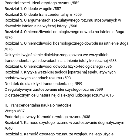
Poddział trzeci. Ideał czystego rozumu /552
Rozdział 1. O ideale w ogóle /557
Rozdział 2. O ideale transcendentalnym /559
Rozdział 3. O argumentach spekulatywnego
rozumu stosowanych w
dowodzie istnienia najwyższej istoty /566
Rozdział 4. O niemożliwości ontologicznego dowodu na istnienie Boga
/570
Rozdział 5. O niemożliwości kosmologicznego dowodu na istnienie Boga
/576
Odkrycie i wyjaśnienie dialektycznego pozoru
we wszystkich
transcendentalnych dowodach na
istnienie istoty koniecznej /583
Rozdział 6. O niemożliwości dowodu fizyko-teologicznego /586
Rozdział 7. Krytyka wszelkiej teologii
[opartej na] spekulatywnych
podstawowych zasadach rozumu /593
Dodatek do dialektyki transcendentalnej /599
O regulatywnym zastosowaniu idei czystego rozumu /599
O ostatecznym celu naturalnej dialektyki ludzkiego rozumu /615
II. Transcendentalna nauka o metodzie
Wstęp /637
Poddział pierwszy. Karność czystego rozumu /638
Rozdział 1. Karność czystego rozumu
w zastosowaniu dogmatycznym
/640
Rozdział 2. Karność czystego rozumu ze
względu na jego użycie