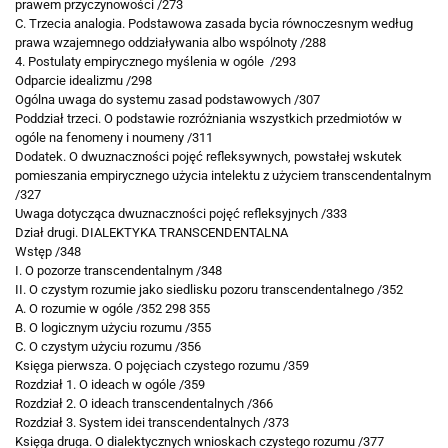
prawem
przyczynowości /273
C. Trzecia analogia. Podstawowa zasada bycia równoczesnym według
prawa wzajemnego oddziaływania albo wspólnoty /288
4. Postulaty empirycznego myślenia w ogóle /293
Odparcie idealizmu /298
Ogólna uwaga do systemu zasad podstawowych /307
Poddział trzeci. O podstawie rozróżniania wszystkich przedmiotów w
ogóle na fenomeny
i noumeny /311
Dodatek. O dwuznaczności pojęć refleksywnych, powstałej wskutek
pomieszania empirycznego użycia intelektu z użyciem transcendentalnym
/327
Uwaga dotycząca dwuznaczności pojęć refleksyjnych /333
Dział drugi. DIALEKTYKA TRANSCENDENTALNA
Wstęp /348
I. O pozorze transcendentalnym /348
II. O czystym rozumie jako siedlisku pozoru transcendentalnego /352
A. O rozumie w ogóle /352 298 355
B. O logicznym użyciu rozumu /355
C. O czystym użyciu rozumu /356
Księga pierwsza. O pojęciach czystego rozumu /359
Rozdział 1. O ideach w ogóle /359
Rozdział 2. O ideach transcendentalnych /366
Rozdział 3. System idei transcendentalnych /373
Księga druga. O dialektycznych wnioskach czystego rozumu /377