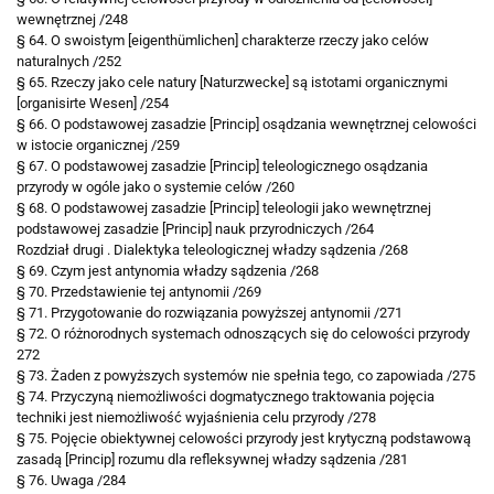
wewnętrznej /248
§ 64. O swoistym [eigenthümlichen] charakterze rzeczy jako celów
naturalnych /252
§ 65. Rzeczy jako cele natury [Naturzwecke] są istotami organicznymi
[organisirte Wesen] /254
§ 66. O podstawowej zasadzie [Princip] osądzania wewnętrznej celowości
w istocie organicznej /259
§ 67. O podstawowej zasadzie [Princip] teleologicznego osądzania
przyrody w ogóle jako o systemie celów /260
§ 68. O podstawowej zasadzie [Princip] teleologii jako wewnętrznej
podstawowej zasadzie [Princip] nauk przyrodniczych /264
Rozdział drugi . Dialektyka teleologicznej władzy sądzenia /268
§ 69. Czym jest antynomia władzy sądzenia /268
§ 70. Przedstawienie tej antynomii /269
§ 71. Przygotowanie do rozwiązania powyższej antynomii /271
§ 72. O różnorodnych systemach odnoszących się do celowości przyrody
272
§ 73. Żaden z powyższych systemów nie spełnia tego, co zapowiada /275
§ 74. Przyczyną niemożliwości dogmatycznego traktowania pojęcia
techniki jest niemożliwość wyjaśnienia celu przyrody /278
§ 75. Pojęcie obiektywnej celowości przyrody jest krytyczną podstawową
zasadą [Princip] rozumu dla refleksywnej władzy sądzenia /281
§ 76. Uwaga /284