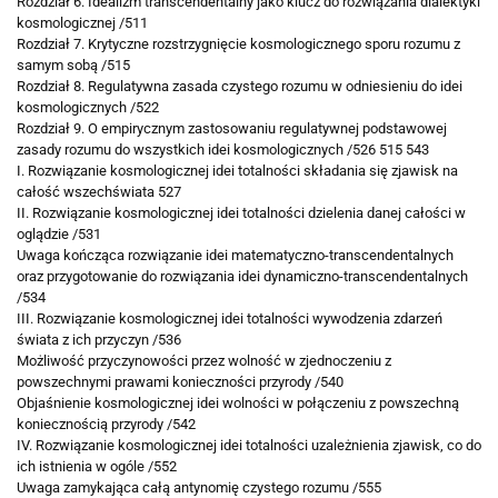
Rozdział 6. Idealizm transcendentalny jako
klucz do rozwiązania dialektyki
kosmologicznej /511
Rozdział 7. Krytyczne rozstrzygnięcie kosmologicznego sporu rozumu z
samym sobą /515
Rozdział 8. Regulatywna zasada czystego rozumu w odniesieniu do idei
kosmologicznych /522
Rozdział 9. O empirycznym zastosowaniu
regulatywnej podstawowej
zasady rozumu do
wszystkich idei kosmologicznych /526 515 543
I. Rozwiązanie kosmologicznej idei totalności składania się zjawisk na
całość
wszechświata 527
II. Rozwiązanie kosmologicznej idei totalności dzielenia danej całości w
oglądzie /531
Uwaga kończąca rozwiązanie idei matematyczno-transcendentalnych
oraz
przygotowanie do rozwiązania idei dynamiczno-transcendentalnych
/534
III. Rozwiązanie kosmologicznej idei totalności wywodzenia zdarzeń
świata
z ich przyczyn /536
Możliwość przyczynowości przez wolność w zjednoczeniu z
powszechnymi
prawami konieczności przyrody /540
Objaśnienie kosmologicznej idei wolności w połączeniu z powszechną
koniecznością przyrody /542
IV. Rozwiązanie kosmologicznej idei totalności uzależnienia zjawisk, co do
ich istnienia w ogóle /552
Uwaga zamykająca całą antynomię czystego rozumu /555