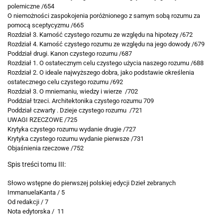
polemiczne /654
O niemożności zaspokojenia poróżnionego
z samym sobą rozumu za
pomocą sceptycyzmu /665
Rozdział 3. Karność czystego rozumu ze
względu na hipotezy /672
Rozdział 4. Karność czystego rozumu ze
względu na jego dowody /679
Poddział drugi. Kanon czystego rozumu /687
Rozdział 1. O ostatecznym celu czystego
użycia naszego rozumu /688
Rozdział 2. O ideale najwyższego dobra, jako podstawie określenia
ostatecznego celu czystego rozumu /692
Rozdział 3. O mniemaniu, wiedzy i wierze /702
Poddział trzeci. Architektonika czystego rozumu 709
Poddział czwarty . Dzieje czystego rozumu /721
UWAGI RZECZOWE /725
Krytyka czystego rozumu wydanie drugie /727
Krytyka czystego rozumu wydanie pierwsze /731
Objaśnienia rzeczowe /752
Spis treści tomu III:
Słowo wstępne do pierwszej polskiej edycji Dzieł zebranych
ImmanuelaKanta / 5
Od redakcji / 7
Nota edytorska / 11