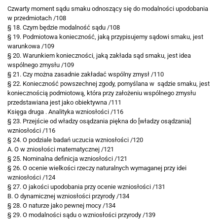
Czwarty moment sądu smaku odnoszący się do modalności
upodobania
w przedmiotach /108
§ 18. Czym będzie modalność sądu /108
§ 19. Podmiotowa konieczność, jaką przypisujemy sądowi smaku, jest
warunkowa /109
§ 20. Warunkiem konieczności, jaką zakłada sąd smaku, jest idea
wspólnego
zmysłu /109
§ 21. Czy można zasadnie zakładać wspólny zmysł /110
§ 22. Konieczność powszechnej zgody, pomyślana w sądzie smaku, jest
koniecznością podmiotową, która przy założeniu wspólnego zmysłu
przedstawiana jest jako obiektywna /111
Księga druga . Analityka wzniosłości /116
§ 23. Przejście od władzy osądzania piękna do [władzy osądzania]
wzniosłości /116
§ 24. O podziale badań uczucia wzniosłości /120
A. O w zniosłości matematycznej /121
§ 25. Nominalna definicja wzniosłości /121
§ 26. O ocenie wielkości rzeczy naturalnych wymaganej przy idei
wzniosłości /124
§ 27. O jakości upodobania przy ocenie wzniosłości /131
B. O dynamicznej wzniosłości przyrody /134
§ 28. O naturze jako pewnej mocy /134
§ 29. O modalności sądu o wzniosłości przyrody /139