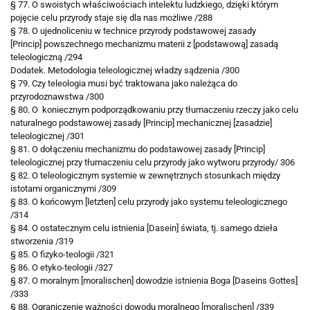
§ 77. O swoistych właściwościach intelektu ludzkiego, dzięki którym
pojęcie celu przyrody staje się dla nas możliwe /288
§ 78. O ujednoliceniu w technice przyrody podstawowej zasady
[Princip]
powszechnego mechanizmu materii z [podstawową] zasadą
teleologiczną /294
Dodatek. Metodologia teleologicznej władzy sądzenia /300
§ 79. Czy teleologia musi być traktowana jako należąca do
przyrodoznawstwa /300
§ 80. O koniecznym podporządkowaniu przy tłumaczeniu rzeczy jako
celu
naturalnego podstawowej zasady [Princip] mechanicznej [zasadzie]
teleologicznej /301
§ 81. O dołączeniu mechanizmu do podstawowej zasady [Princip]
teleologicznej przy tłumaczeniu celu przyrody jako wytworu przyrody/ 306
§ 82. O teleologicznym systemie w zewnętrznych stosunkach między
istotami organicznymi /309
§ 83. O końcowym [letzten] celu przyrody jako systemu teleologicznego
/314
§ 84. O ostatecznym celu istnienia [Dasein] świata, tj. samego dzieła
stworzenia /319
§ 85. O fizyko-teologii /321
§ 86. O etyko-teologii /327
§ 87. O moralnym [moralischen] dowodzie istnienia Boga [Daseins Gottes]
/333
§ 88. Ograniczenie ważności dowodu moralnego [moralischen] /339