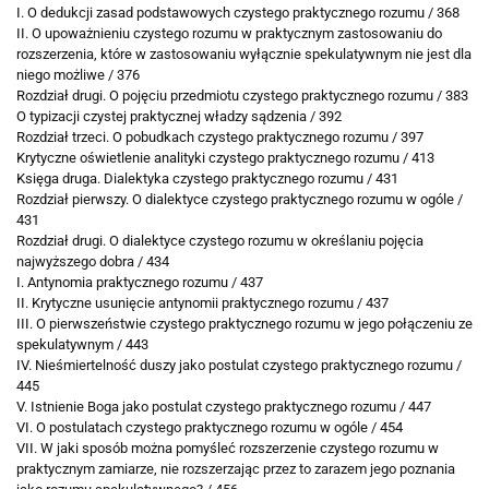
I. O dedukcji zasad podstawowych czystego praktycznego rozumu / 368
II. O upoważnieniu czystego rozumu w praktycznym zastosowaniu do
rozszerzenia, które w zastosowaniu wyłącznie spekulatywnym nie jest dla
niego możliwe / 376
Rozdział drugi. O pojęciu przedmiotu czystego praktycznego rozumu / 383
O typizacji czystej praktycznej władzy sądzenia / 392
Rozdział trzeci. O pobudkach czystego praktycznego rozumu / 397
Krytyczne oświetlenie analityki czystego praktycznego rozumu / 413
Księga druga. Dialektyka czystego praktycznego rozumu / 431
Rozdział pierwszy. O dialektyce czystego praktycznego rozumu w ogóle /
431
Rozdział drugi. O dialektyce czystego rozumu w określaniu pojęcia
najwyższego dobra / 434
I. Antynomia praktycznego rozumu / 437
II. Krytyczne usunięcie antynomii praktycznego rozumu / 437
III. O pierwszeństwie czystego praktycznego rozumu w jego połączeniu ze
spekulatywnym / 443
IV. Nieśmiertelność duszy jako postulat czystego praktycznego rozumu /
445
V. Istnienie Boga jako postulat czystego praktycznego rozumu / 447
VI. O postulatach czystego praktycznego rozumu w ogóle / 454
VII. W jaki sposób można pomyśleć rozszerzenie czystego rozumu w
praktycznym zamiarze, nie rozszerzając przez to zarazem jego poznania