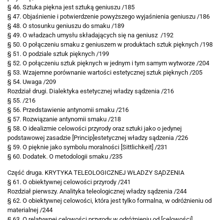
§ 46. Sztuka piękna jest sztuką geniuszu /185
§ 47. Objaśnienie i potwierdzenie powyższego wyjaśnienia geniuszu /186
§ 48. O stosunku geniuszu do smaku /189
§ 49. O władzach umysłu składających się na geniusz /192
§ 50. O połączeniu smaku z geniuszem w produktach sztuk pięknych /198
§ 51. O podziale sztuk pięknych /199
§ 52. O połączeniu sztuk pięknych w jednym i tym samym wytworze /204
§ 53. Wzajemne porównanie wartości estetycznej sztuk pięknych /205
§ 54. Uwaga /209
Rozdział drugi. Dialektyka estetycznej władzy sądzenia /216
§ 55. /216
§ 56. Przedstawienie antynomii smaku /216
§ 57. Rozwiązanie antynomii smaku /218
§ 58. O idealizmie celowości przyrody oraz sztuki jako o jedynej
podstawowej zasadzie [Princip]estetycznej władzy sądzenia /226
§ 59. O pięknie jako symbolu moralności [Sittlichkeit] /231
§ 60. Dodatek. O metodologii smaku /235
Część druga.
KRYTYKA TELEOLOGICZNEJ
WŁADZY SĄDZENIA
§ 61. O obiektywnej celowości przyrody /241
Rozdział pierwszy. Analityka teleologicznej władzy sądzenia /244
§ 62. O obiektywnej celowości, która jest tylko formalna, w odróżnieniu
od
materialnej /244
§ 63. O relatywnej celowości przyrody w odróżnieniu od [celowości]