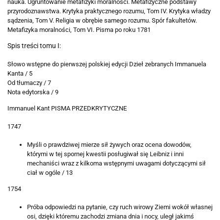
nauka. Ugruntowanie metafizyki moralności. Metafizyczne podstawy
przyrodoznawstwa. Krytyka praktycznego rozumu,
Tom IV. Krytyka władzy
sądzenia,
Tom V. Religia w obrębie samego rozumu. Spór fakultetów.
Metafizyka moralności,
Tom VI. Pisma po roku 1781
Spis treści tomu I:
Słowo wstępne do pierwszej polskiej edycji Dzieł zebranych Immanuela
Kanta / 5
Od tłumaczy / 7
Nota edytorska / 9
Immanuel Kant
PISMA PRZEDKRYTYCZNE
1747
Myśli o prawdziwej mierze sił żywych oraz ocena dowodów,
którymi w tej spornej kwestii posługiwał się Leibniz i inni
mechaniści wraz z kilkoma wstępnymi uwagami dotyczącymi sił
ciał w ogóle / 13
1754
Próba odpowiedzi na pytanie, czy ruch wirowy Ziemi wokół własnej
osi, dzięki któremu zachodzi zmiana dnia i nocy, uległ jakimś