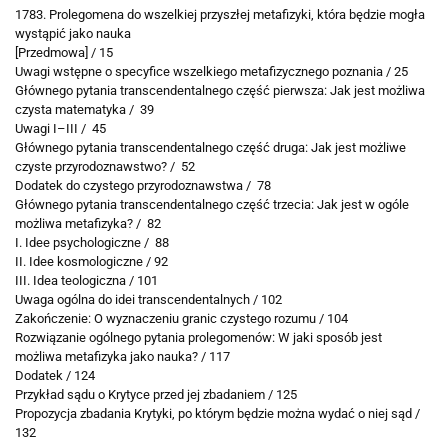
1783. Prolegomena do wszelkiej przyszłej metafizyki, która będzie mogła
wystąpić jako nauka
[Przedmowa] / 15
Uwagi wstępne o specyfice wszelkiego metafizycznego poznania / 25
Głównego pytania transcendentalnego część pierwsza: Jak jest możliwa
czysta matematyka / 39
Uwagi I–III / 45
Głównego pytania transcendentalnego część druga: Jak jest możliwe
czyste przyrodoznawstwo? / 52
Dodatek do czystego przyrodoznawstwa / 78
Głównego pytania transcendentalnego część trzecia: Jak jest w ogóle
możliwa metafizyka? / 82
I. Idee psychologiczne / 88
II. Idee kosmologiczne / 92
III. Idea teologiczna / 101
Uwaga ogólna do idei transcendentalnych / 102
Zakończenie: O wyznaczeniu granic czystego rozumu / 104
Rozwiązanie ogólnego pytania prolegomenów: W jaki sposób jest
możliwa metafizyka jako nauka? / 117
Dodatek / 124
Przykład sądu o Krytyce przed jej zbadaniem / 125
Propozycja zbadania Krytyki, po którym będzie można wydać o niej sąd /
132