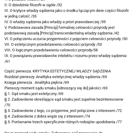
II. O dziedzinie filozofii w ogóle /32
III. O krytyce władzy sądzenia jako o środku łączącym dwie części filozofii
w jedną całość /35
IV. O władzy sądzenia jako władzy a priori prawodawczej /39
V. Podstawowa zasada [Princip] formalnej celowości przyrody jest
podstawową zasadą [Princip] transcendentalną władzy sądzenia /42
VI. O połączeniu uczucia przyjemności z pojęciem celowości przyrody /50
VII. O estetycznym przedstawieniu celowości przyrody /53
VIII. O logicznym przedstawieniu celowości przyrody/58
IX. O powiązaniu prawodawstw intelektu i rozumu przez władzę sądzenia
/61
Część pierwsza.
KRYTYKA ESTETYCZNEJ
WŁADZY SĄDZENIA
Rozdział pierwszy. Analityka estetycznej władzy sądzenia /69
Księga pierwsza . Analityka piękna /69
Pierwszy moment sądu smaku [odnoszący się do] jakości /69
§ 1. Sąd smaku jest estetyczny /69
§ 2. Zadowolenie określające sąd smaku jest zupełnie bezinteresowne
/70
§ 3. Zadowolenie z tego, co przyjemne, jest połączone z interesem /72
§ 4. Zadowolenie z dobra wiąże się z interesem /74
§ 5. Porównanie trzech specyficznie różnych rodzajów upodobania /77