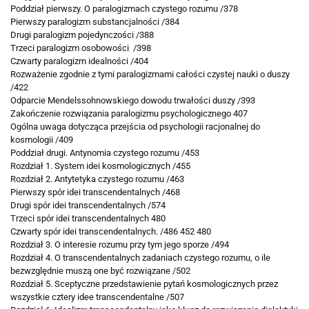
Poddział pierwszy. O paralogizmach czystego
rozumu /378
Pierwszy paralogizm substancjalności /384
Drugi paralogizm pojedynczości /388
Trzeci paralogizm osobowości /398
Czwarty paralogizm idealności /404
Rozważenie zgodnie z tymi paralogizmami całości czystej nauki o duszy
/422
Odparcie Mendelssohnowskiego dowodu trwałości duszy /393
Zakończenie rozwiązania paralogizmu psychologicznego 407
Ogólna uwaga dotycząca przejścia od psychologii racjonalnej do
kosmologii /409
Poddział drugi. Antynomia czystego rozumu /453
Rozdział 1. System idei kosmologicznych /455
Rozdział 2. Antytetyka czystego rozumu /463
Pierwszy spór idei transcendentalnych /468
Drugi spór idei transcendentalnych /574
Trzeci spór idei transcendentalnych 480
Czwarty spór idei transcendentalnych. /486 452 480
Rozdział 3. O interesie rozumu przy tym jego sporze /494
Rozdział 4. O transcendentalnych zadaniach
czystego rozumu, o ile
bezwzględnie muszą one
być rozwiązane /502
Rozdział 5. Sceptyczne przedstawienie pytań kosmologicznych przez
wszystkie cztery idee
transcendentalne /507