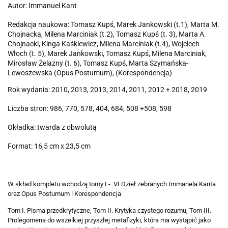
Autor: Immanuel Kant
Redakcja naukowa: Tomasz Kupś, Marek Jankowski (t.1), Marta M.
Chojnacka, Milena Marciniak (t.2), Tomasz Kupś (t. 3), Marta A.
Chojnacki, Kinga Kaśkiewicz, Milena Marciniak (t.4), Wojciech
Włoch (t. 5), Marek Jankowski, Tomasz Kupś, Milena Marciniak,
Mirosław Żelazny (t. 6), Tomasz Kupś, Marta Szymańska-
Lewoszewska (Opus Postumum), (Korespondencja)
Rok wydania: 2010, 2013, 2013, 2014, 2011, 2012 + 2018, 2019
Liczba stron: 986, 770, 578, 404, 684, 508 +508, 598
Okładka: twarda z obwolutą
Format: 16,5 cm x 23,5 cm
W skład kompletu wchodzą tomy I - VI Dzieł zebranych Immanela Kanta
oraz Opus Postumum i Korespondencja
Tom I. Pisma przedkrytyczne,
Tom II. Krytyka czystego rozumu,
Tom III.
Prolegomena do wszelkiej przyszłej metafizyki, która ma wystąpić jako