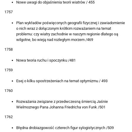
Nowe uwagi do objaśnienia teorii wiatrów / 455
1757
Plan wykładów poświęconych geografii fizycznej i zawiadomienie
o nich wraz z dołączonym krótkim rozważaniem na temat
problemu: czy wiatry zachodnie w naszym regionie dlatego są
wilgotne, bo wieją nad rozległym morzem /469
1758
Nowa teoria ruchu i spoczynku /481
1759
Esej o kilku spostrzeżeniach na temat optymizmu / 493
1760
Rozważania związane z przedwczesną śmiercią Jaśnie
Wielmoznego Pana Johanna Friedricha von Funk /501
1762
Błędna drobiazgowość czterech figur sylogistycznych /509