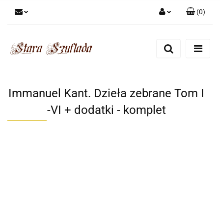
(
0
)
Zaloguj się
Zarejestruj się
Dodaj zgłoszenie
Zgody cookies
Immanuel Kant. Dzieła zebrane Tom I
-VI + dodatki - komplet