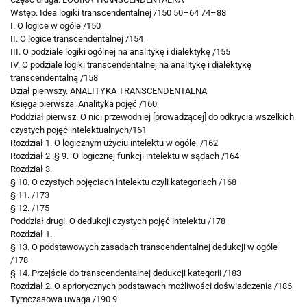
Wstęp. Idea logiki transcendentalnej /150 50–64 74–88
I. O logice w ogóle /150
II. O logice transcendentalnej /154
III. O podziale logiki ogólnej na analitykę i dialektykę /155
IV. O podziale logiki transcendentalnej na analitykę i dialektykę
transcendentalną /158
Dział pierwszy. ANALITYKA TRANSCENDENTALNA
Księga pierwsza. Analityka pojęć /160
Poddział pierwsz. O nici przewodniej [prowadzącej] do odkrycia wszelkich
czystych pojęć intelektualnych/161
Rozdział 1. O logicznym użyciu intelektu w ogóle. /162
Rozdział 2 .
§ 9. O logicznej funkcji intelektu w sądach /164
Rozdział 3.
§ 10. O czystych pojęciach intelektu czyli kategoriach /168
§ 11. /173
§ 12. /175
Poddział drugi. O dedukcji czystych pojęć intelektu /178
Rozdział 1.
§ 13. O podstawowych zasadach transcendentalnej
dedukcji w ogóle
/178
§ 14. Przejście do transcendentalnej dedukcji kategorii /183
Rozdział 2. O apriorycznych podstawach możliwości doświadczenia /186
Tymczasowa uwaga /190 9