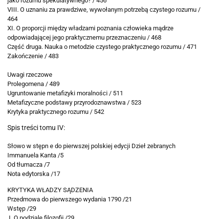
jako rozumu spekulatywnego? / 456
VIII. O uznaniu za prawdziwe, wywołanym potrzebą czystego rozumu /
464
XI. O proporcji między władzami poznania człowieka mądrze
odpowiadającej jego praktycznemu przeznaczeniu / 468
Część druga. Nauka o metodzie czystego praktycznego rozumu / 471
Zakończenie / 483
Uwagi rzeczowe
Prolegomena / 489
Ugruntowanie metafizyki moralności / 511
Metafizyczne podstawy przyrodoznawstwa / 523
Krytyka praktycznego rozumu / 542
Spis treści tomu IV:
Słowo w stępn e do pierwszej polskiej edycji Dzieł zebranych
Immanuela Kanta /5
Od tłumacza /7
Nota edytorska /17
KRYTYKA
WŁADZY SĄDZENIA
Przedmowa do pierwszego wydania 1790 /21
Wstęp /29
I. O podziale filozofii /29