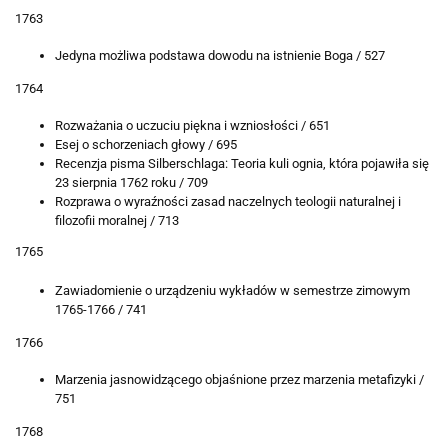
1763
Jedyna możliwa podstawa dowodu na istnienie Boga / 527
1764
Rozważania o uczuciu piękna i wzniosłości / 651
Esej o schorzeniach głowy / 695
Recenzja pisma Silberschlaga: Teoria kuli ognia, która pojawiła się
23 sierpnia 1762 roku / 709
Rozprawa o wyraźności zasad naczelnych teologii naturalnej i
filozofii moralnej / 713
1765
Zawiadomienie o urządzeniu wykładów w semestrze zimowym
1765-1766 / 741
1766
Marzenia jasnowidzącego objaśnione przez marzenia metafizyki /
751
1768